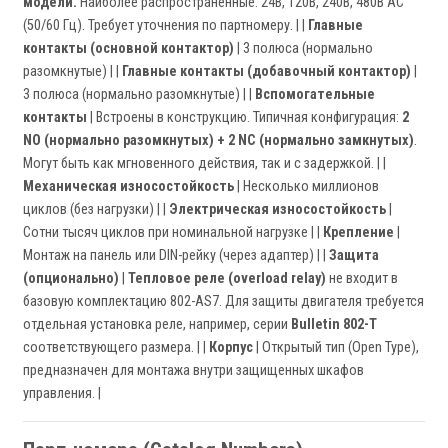
модели.
Наиболее распространенные: 24В, 120В, 240В, 480В AC
(50/60 Гц). Требует уточнения по партномеру. | |
Главные
контакты (основной контактор)
| 3 полюса (нормально
разомкнутые) | |
Главные контакты (добавочный контактор)
|
3 полюса (нормально разомкнутые) | |
Вспомогательные
контакты
| Встроены в конструкцию. Типичная конфигурация:
2
NO (нормально разомкнутых) + 2 NC (нормально замкнутых)
.
Могут быть как мгновенного действия, так и с задержкой. | |
Механическая износостойкость
| Несколько миллионов
циклов (без нагрузки) | |
Электрическая износостойкость
|
Сотни тысяч циклов при номинальной нагрузке | |
Крепление
|
Монтаж на панель или DIN-рейку (через адаптер) | |
Защита
(опционально)
|
Тепловое реле (overload relay)
не входит в
базовую комплектацию 802-AS7. Для защиты двигателя требуется
отдельная установка реле, например, серии
Bulletin 802-T
соответствующего размера. | |
Корпус
| Открытый тип (Open Type),
предназначен для монтажа внутри защищенных шкафов
управления. |