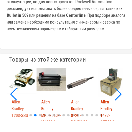
эксплуатации, но для новых проектов Rockwell Automation
рекомендует использовать более современные серии, такие как
Bulletin 509
или решения на базе
Centerline
. При подборе аналога
или замене необходима консультация с инженером и сверка по
всем техническим параметрам и габаритным размерам.
Товары из этой же категории
Allen
Allen
Allen
Allen
A
Bradley
Bradley
Bradley
Bradley
B
1203-SSS
MPL-B560F-
872C-
1492-
2
MJ22AA
D2NP8-E2
AIFM4-3