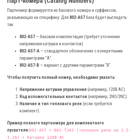
Парт-номера (Catalog Numbers)
Партномер формируется из базового номера и суффиксов,
указывающих на специфику. Для
802-AS7
база будет выглядеть
так:
802-AS7
— базовая комплектация (требует уточнения
напряжения катушки и контактов).
802-AS7-A
— стандартное обозначение с конкретными
параметрами "А".
802-AS7-B
— вариант с другими параметрами "B".
Чтобы получить полный номер, необходимо указать:
Напряжение катушки управления
(например, 120В AC).
Код вспомогательных контактов
(например, 2NO/2NC).
Наличие и тип теплового реле
(если требуется
комплект).
Пример полного партномера для комплектного
пускателя:
802-AS7 + 802-T2A3 (тепловое реле на 2.5-
3.2А) + Катушка 120В AC