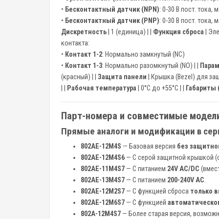
•
Бесконтактный датчик (NPN)
: 0-30 В пост. тока, 
•
Бесконтактный датчик (PNP)
: 0-30 В пост. тока, м
Дискретность
| 1 (единица) | |
Функция сброса
| Эл
контакта:
•
Контакт 1-2
: Нормально замкнутый (NC)
•
Контакт 1-3
: Нормально разомкнутый (NO) | |
Парам
(красный) | |
Защита панели
| Крышка (Bezel) для за
| |
Рабочая температура
| 0°C до +55°C | |
Габариты 
Парт-номера и совместимые модели
Прямые аналоги и модификации в сер
802AE-12M4S
— Базовая версия
без защитно
802AE-12M4S6
— С серой защитной крышкой (о
802AE-11M4S7
— С питанием
24V AC/DC
(вмес
802AE-13M4S7
— С питанием
200-240V AC
.
802AE-12M2S7
— С функцией сброса
только 
802AE-12M6S7
— С функцией
автоматическог
802A-12M4S7
— Более старая версия, возможн