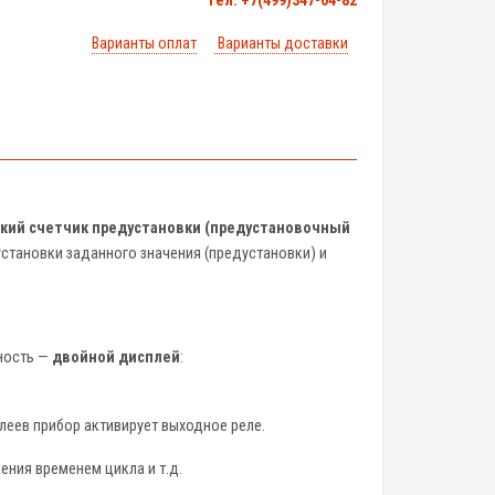
тел. +7(499)347-04-82
Варианты оплат
Варианты доставки
кий счетчик предустановки (предустановочный
установки заданного значения (предустановки) и
нность —
двойной дисплей
:
леев прибор активирует выходное реле.
ения временем цикла и т.д.