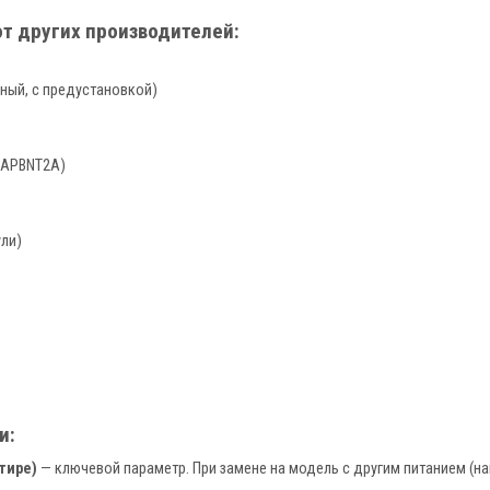
т других производителей:
чный, с предустановкой)
BAPBNT2A)
ли)
и:
тире)
— ключевой параметр. При замене на модель с другим питанием (на