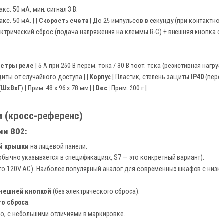
макс. 50 мА, мин. сигнал 3 В.
акс. 50 мА. | |
Скорость счета
| До 25 импульсов в секунду (при контактно
ектрический сброс (подача напряжения на клеммы R-C) + внешняя кнопка с
етры реле
| 5 А при 250 В перем. тока / 30 В пост. тока (резистивная нагруз
щиты от случайного доступа | |
Корпус
| Пластик, степень защиты
IP40
(пере
(ШxВxГ)
| Прим. 48 x 96 x 78 мм | |
Вес
| Прим. 200 г |
 (кросс-референс)
ии 802:
й крышки
на лицевой панели.
бычно указывается в спецификациях, S7 — это конкретный вариант).
то 120V AC). Наиболее популярный аналог для современных шкафов с ни
внешней кнопкой
(без электрического сброса).
о сброса
.
о, с небольшими отличиями в маркировке.