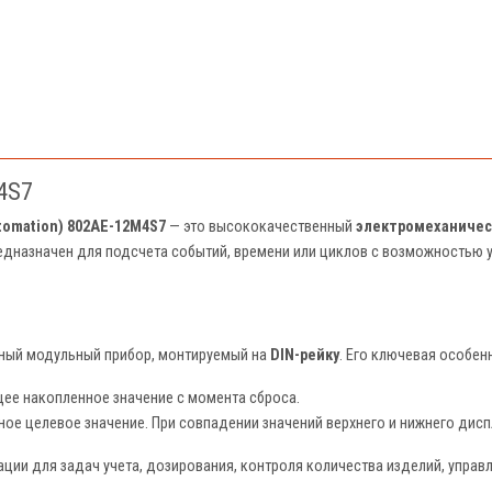
4S7
utomation) 802AE-12M4S7
— это высококачественный
электромеханичес
редназначен для подсчета событий, времени или циклов с возможностью 
ный модульный прибор, монтируемый на
DIN-рейку
. Его ключевая особе
щее накопленное значение с момента сброса.
ное целевое значение. При совпадении значений верхнего и нижнего дисп
ии для задач учета, дозирования, контроля количества изделий, управл