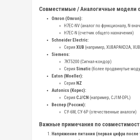
Совместимые / Аналогичные модели о
Omron (Omron):
H7EC-NV (аналог по функционалу, N-зна
H7EC-N (счетчик общего назначения)
Schneider Electric:
Серия
XUB
(например, XUBAPAKD2A, XU
Siemens:
7KT5200 (Сигнал-кондор)
Серия
Simatic
(более продвинутые моду
Eaton (Moeller):
Серия
NZ
Autonics (Корес):
Серия
CJ/CN
(например, CJ1M-DPL)
Веспер (Россия):
СУ-6М, СУ-6Р (отечественные аналоги)
Важные примечания по совместимост
Напряжение питания (первая цифра после 