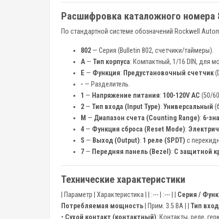
Расшифровка каталожного номера
По стандартной системе обозначений Rockwell Autom
802
— Серия (Bulletin 802, счетчики/таймеры).
A
—
Тип корпуса
: Компактный, 1/16 DIN, для м
E
—
Функция
:
Предустановочный счетчик
(
-
— Разделитель.
1
—
Напряжение питания
:
100-120V AC
(50/60
2
—
Тип входа (Input Type)
:
Универсальный
(
M
—
Диапазон счета (Counting Range)
:
6-зн
4
—
Функция сброса (Reset Mode)
:
Электрич
S
—
Выход (Output)
:
1 реле (SPDT)
с перекид
7
—
Передняя панель (Bezel)
:
С защитной кр
Технические характеристики
| Параметр | Характеристика | | :--- | :--- | |
Серия / Фун
Потребляемая мощность
| Прим. 3.5 ВА | |
Тип вход
•
Сухой контакт (контактный)
: Контакты, реле, гер