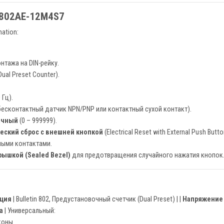
 802AE-12M4S7
ation:
онтажа на DIN-рейку.
Dual Preset Counter).
 Гц).
бесконтактный датчик NPN/PNP или контактный сухой контакт).
ачный
(0 – 999999).
еский сброс с внешней кнопкой
(Electrical Reset with External Push Butto
ными контактами.
ышкой (Sealed Bezel)
для предотвращения случайного нажатия кнопок
кция
| Bulletin 802, Предустановочный счетчик (Dual Preset) | |
Напряжение
а
| Универсальный:
коны.