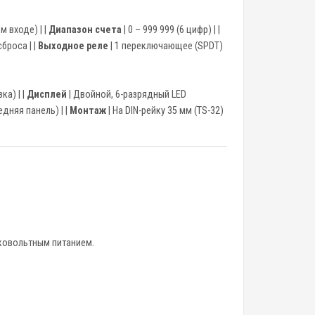
м входе) | |
Диапазон счета
| 0 – 999 999 (6 цифр) | |
броса | |
Выходное реле
| 1 переключающее (SPDT)
ка) | |
Дисплей
| Двойной, 6-разрядный LED
дняя панель) | |
Монтаж
| На DIN-рейку 35 мм (TS-32)
зковольтным питанием.