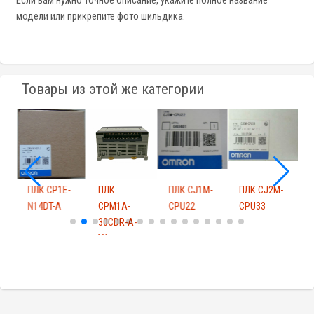
Если вам нужно точное описание, укажите полное название
модели или прикрепите фото шильдика.
Товары из этой же категории
-
ПЛК CP1E-
ПЛК
ПЛК CJ1M-
ПЛК CJ2M-
П
N14DT-A
CPM1A-
CPU22
CPU33
30CDR-A-
V1