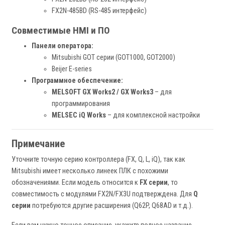
FX2N-485BD (RS-485 интерфейс)
Совместимые HMI и ПО
Панели оператора:
Mitsubishi GOT серии (GOT1000, GOT2000)
Beijer E-series
Программное обеспечение:
MELSOFT GX Works2 / GX Works3
– для
программирования
MELSEC iQ Works
– для комплексной настройки
Примечание
Уточните точную серию контроллера (FX, Q, L, iQ), так как
Mitsubishi имеет несколько линеек ПЛК с похожими
обозначениями. Если модель относится к
FX серии
, то
совместимость с модулями FX2N/FX3U подтверждена. Для
Q
серии
потребуются другие расширения (Q62P, Q68AD и т.д.).