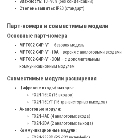
Влажность:
10–90% (без конденсации)
Степень защиты:
IP20 (стандарт)
Парт-номера и совместимые модели
Основные парт-номера
MPT002-G4P-V1
– базовая модель
MPT002-G4P-V1-10A
– версия с аналоговыми входами
MPT002-G4P-V1-COM
– с дополнительным
коммуникационным модулем
Совместимые модули расширения
Цифровые входы/выходы:
FX2N-16EX (16 входов)
FX2N-16EYT (16 транзисторных выходов)
Аналоговые модули:
FX2N-4AD (4 аналоговых входа)
FX2N-2DA (2 аналоговых выхода)
Коммуникационные модули:
FX2N-232BD (RS-232 интерфейс)