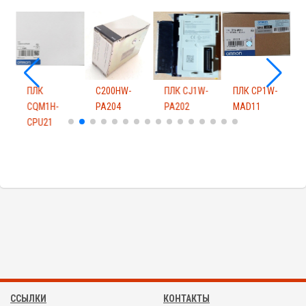
-
ПЛК
C200HW-
ПЛК CJ1W-
ПЛК CP1W-
CQM1H-
PA204
PA202
MAD11
I
CPU21
ССЫЛКИ
КОНТАКТЫ