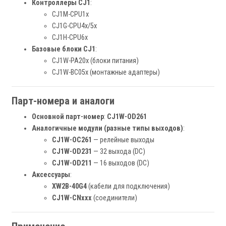
Контроллеры CJ1
:
CJ1M-CPU1x
CJ1G-CPU4x/5x
CJ1H-CPU6x
Базовые блоки CJ1
:
CJ1W-PA20x (блоки питания)
CJ1W-BC05x (монтажные адаптеры)
Парт-номера и аналоги
Основной парт-номер
:
CJ1W-OD261
Аналогичные модули (разные типы выходов)
:
CJ1W-OC261
— релейные выходы
CJ1W-OD231
— 32 выхода (DC)
CJ1W-OD211
— 16 выходов (DC)
Аксессуары
:
XW2B-40G4
(кабели для подключения)
CJ1W-CNxxx
(соединители)