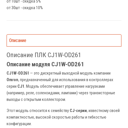
от 10шт - скидка 5%
от 30шт - скидка 10%
Описание
Описание ПЛК CJ1W-OD261
Описание модуля CJ1W-OD261
CJ1W-OD261
— это дискретный выходной модуль компании
Omron
, предназначенный для использования в контроллерах
серии
CJ1
. Модуль обеспечивает управление нагрузками
(например, реле, соленоидами, лампами) через транзисторные
выходы с открытым коллектором.
Этот модуль относится к семейству
CJ-серии
, известному своей
компактностью, высокой скоростью работы и гибкостью
конфигурации.