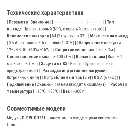
Технические характеристики
|
Параметр
|
Значение
| |----------------------------|-------------| |
Тип
выхода
| Транзисторный (NPN, открытый коллектор) | |
Количество выходов
| 64 (2 группы по 32) | |
Макс. ток на выход
| 0.5 А (на канал), 8 А (на общий COM) | |
Напряжение нагрузки
|
12–24 В DC (+10%/–15%) | |
Сопротивление вкл.
| ≤ 0.3 Ом | |
Сопротивление выкл.
| ≥ 100 кОм | |
Время отклика
| Вкл.: ≤ 1
мс, Выкл.: ≤ 1 мс | |
Защита от КЗ
| Нет (требуется внешний
предохранитель) | |
Разрядка индуктивной нагрузки
|
Встроенный диод | |
Потребляемый ток (5 В)
| 0.3 А (макс.) | |
Подключение
| Съемный разъем (входит в комплект) | |
Рабочая
температура
| –25°C…+55°C | |
Вес
| ~300 г |
Совместимые модели
Модуль
CJ1W-OD261
совместим со следующими системами
Omron: