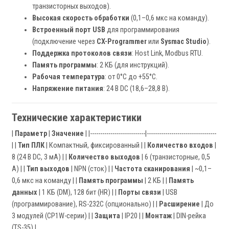
транзисторных выходов).
Высокая скорость обработки
(0,1–0,6 мкс на команду).
Встроенный порт USB
для программирования
(подключение через
CX-Programmer
или
Sysmac Studio
).
Поддержка протоколов связи
: Host Link, Modbus RTU.
Память программы
: 2 КБ (для инструкций).
Рабочая температура
: от 0°C до +55°C.
Напряжение питания
: 24 В DC (18,6–28,8 В).
Технические характеристики
|
Параметр
|
Значение
| |---------------------------|----------------------------------
| |
Тип ПЛК
| Компактный, фиксированный | |
Количество входов
|
8 (24 В DC, 3 мА) | |
Количество выходов
| 6 (транзисторные, 0,5
А) | |
Тип выходов
| NPN (сток) | |
Частота сканирования
| ~0,1–
0,6 мкс на команду | |
Память программы
| 2 КБ | |
Память
данных
| 1 КБ (DM), 128 бит (HR) | |
Порты связи
| USB
(программирование), RS-232C (опционально) | |
Расширение
| До
3 модулей (CP1W-серии) | |
Защита
| IP20 | |
Монтаж
| DIN-рейка
(TS-35) |