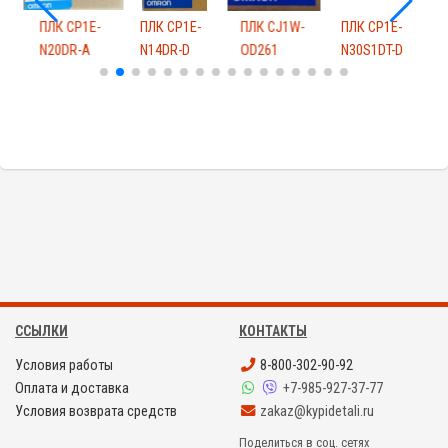
-
ПЛК CP1E-
ПЛК CP1E-
ПЛК CJ1W-
ПЛК CP1E-
П
N20DR-A
N14DR-D
OD261
N30S1DT-D
N
ССЫЛКИ
КОНТАКТЫ
Условия работы
8-800-302-90-92
Оплата и доставка
+7-985-927-37-77
Условия возврата средств
zakaz@kypidetali.ru
Поделиться в соц. сетях