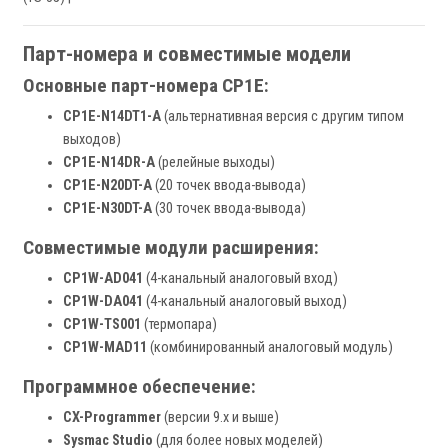
Парт-номера и совместимые модели
Основные парт-номера CP1E:
CP1E-N14DT1-A
(альтернативная версия с другим типом
выходов)
CP1E-N14DR-A
(релейные выходы)
CP1E-N20DT-A
(20 точек ввода-вывода)
CP1E-N30DT-A
(30 точек ввода-вывода)
Совместимые модули расширения:
CP1W-AD041
(4-канальный аналоговый вход)
CP1W-DA041
(4-канальный аналоговый выход)
CP1W-TS001
(термопара)
CP1W-MAD11
(комбинированный аналоговый модуль)
Программное обеспечение:
CX-Programmer
(версии 9.x и выше)
Sysmac Studio
(для более новых моделей)