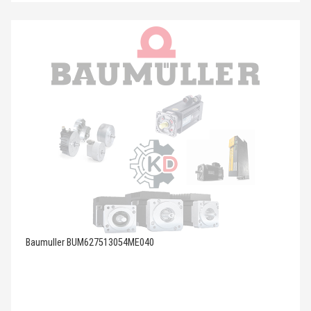
Baumuller BUM627513054ME040