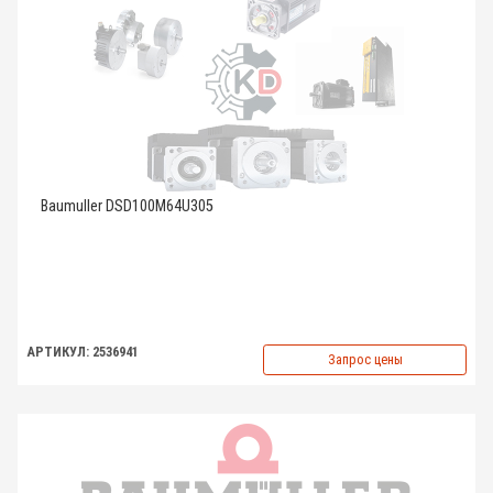
Baumuller DSD100M64U305
АРТИКУЛ: 2536941
Запрос цены