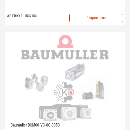
АРТИКУЛ: 2537263
Запрос цены
Baumuller BUM60-VC-0C-0050