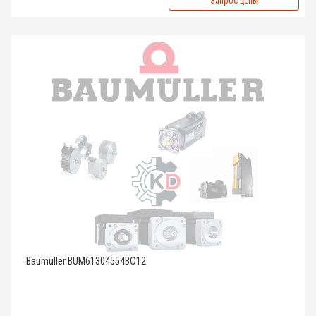
Запрос цены
Baumuller BUM61304554BO12