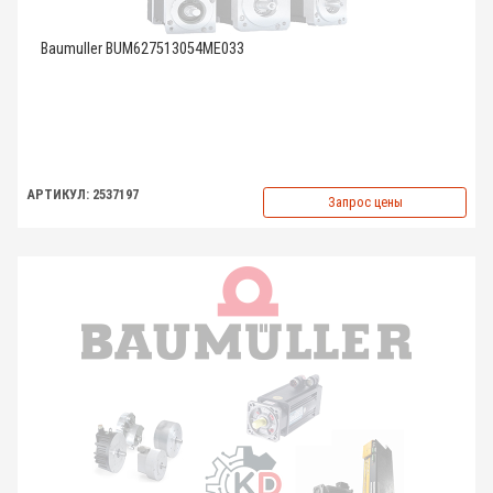
Baumuller BUM627513054ME033
АРТИКУЛ: 2537197
Запрос цены