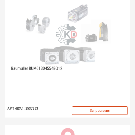
Baumuller BUM61304554BO12
АРТИКУЛ: 2537263
Запрос цены