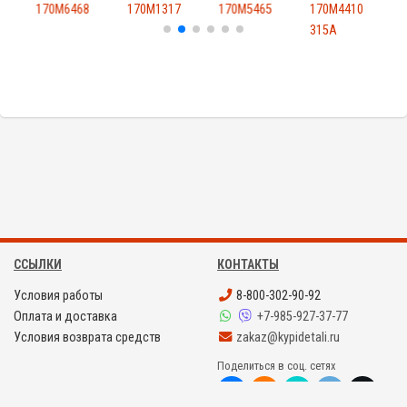
R
170M6468
170M1317
170M5465
170M4410
315A
ССЫЛКИ
КОНТАКТЫ
Условия работы
8-800-302-90-92
Оплата и доставка
+7-985-927-37-77
Условия возврата средств
zakaz@kypidetali.ru
Поделиться в соц. сетях