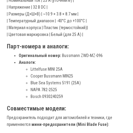
| Номинальный ток | 25 А (уточняйте) |
| Напряжение | 32 В DC |
| Размеры (Д×Ш×В) | ~10.9 × 3.8 × 8.7 мм |
| Температурный диапазон | -40°C до +100°C |
| Материал корпуса | Пластик (термостойкий)|
| Цветовая маркировка | Белый (для 25 А) |
Парт-номера и аналоги:
Оригинальный номер:
Bussmann ZWD-MZ-096
Аналоги:
Littelfuse MINI 25A
Cooper Bussmann MIN25
Blue Sea Systems 5191 (25A)
NAPA 782-2525
Bosch 0930240259
Совместимые модели:
Предохранитель подходит для автомобилей и техники, где
применяются
мини-предохранители (Mini Blade Fuse)
: