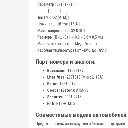
| Параметр | Значение |
|----------|----------|
| Тип | Micro2 (ATM) |
| Номинальный ток | 15 А |
| Макс. напряжение | 32 В DC |
| Размеры (Д×Ш×В) | ~10,9 × 3,8 × 8,5 мм |
| Материал контактов | Медь/олово |
| Рабочая температура | от -40°C до +85°C |
Парт-номера и аналоги:
Bussmann:
11593187
Littelfuse:
2571515 (Micro2, 15A)
Eaton:
15610015
Cooper (Eaton):
ATM-15
Schurter:
0031.2715
NTE:
NTE-ATM15
Совместимые модели автомобилей:
Предохранитель используется в блоках предохраните