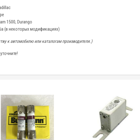
dillac
pe
Ram 1500, Durango
 Kia (в некоторых модификациях)
тву к автомобилю или каталогам производителя.)
уточните!