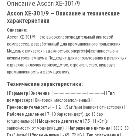
Описание Ascon XE-301/9
Ascon XE-301/9 – Описание и технические
характеристики
Описание:
Ascon XE-301/9 – это высокопроизводительный винтовой
компрессор, разработанный для промышленного применения.
Модель отличается надежностью, энергоэффективностью и
низким уровнем шума. Подходит для использования в различных
отраслях, включая производство, строительство, пищевую
промышленность и фармацевтику.
Технические характеристики:
|
Параметр
|
Значение
| |----------------------------|-------------| |
Тип
компрессора
| Винтовой, маслозаполненный | |
Производительность
| ~ 1,2–1,5 м³/мин (зависит от настроек) | |
Рабочее давление
| 7–10 бар (стандарт), до 13 бар
(опционально) | |
Мощность двигателя
| 7,5–11 кВт (в
зависимости от модификации) | |
Напряжение питания
| 380 В, 50
Гц (3 фазы) | |
Уровень шума
| ~ 65–72 дБ | |
Тип охлаждения
|