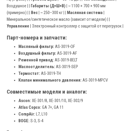
Воздушное | |
Габариты (Д×Ш×В)
| ~ 1100 × 700 × 900 мм
(примерно) | |
Вес
| ~ 250–300 кг | |
Масляная система
|
Минеральное/синтетическое масло (зависит от модели) | |
Управление
| Электронный контроллер с защитой от перегрузок |
Парт-номера и запчасти:
Масляный фильтр:
AS-3019-OF
Воздушный фильтр:
AS-3019-AF
Ременной привод:
AS-3019-BELT
Маслоотделитель:
AS-3019-SEP
Термостат:
AS-3019-TH
Клапан минимального давления:
AS-3019-MPCV
Совместимые модели и аналоги:
Ascon:
XE-301/8, XE-301/10, XE-302/9
Atlas Copco:
GA 7+, GA 11
CompAir:
L7, L10
BOGE:
S-3, S-4