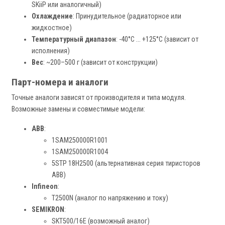
SKiiP или аналогичный)
Охлаждение
: Принудительное (радиаторное или
жидкостное)
Температурный диапазон
: -40°C ... +125°C (зависит от
исполнения)
Вес
: ~200–500 г (зависит от конструкции)
Парт-номера и аналоги
Точные аналоги зависят от производителя и типа модуля.
Возможные замены и совместимые модели:
ABB
:
1SAM250000R1001
1SAM250000R1004
5STP 18H2500 (альтернативная серия тиристоров
ABB)
Infineon
:
T2500N (аналог по напряжению и току)
SEMIKRON
:
SKT500/16E (возможный аналог)