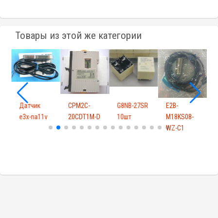
Товары из этой же категории
Датчик
CPM2C-
G8NB-27SR
E2B-
E
e3x-na11v
20CDT1M-D
10шт
M18KS08-
M
WZ-C1
M