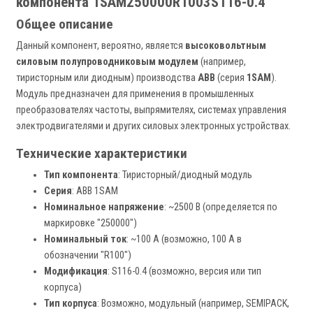
компонента 1SAM250000R1003S116-0.4
Общее описание
Данный компонент, вероятно, является
высоковольтным
силовым полупроводниковым модулем
(например,
тиристорным или диодным) производства
ABB
(серия
1SAM
).
Модуль предназначен для применения в промышленных
преобразователях частоты, выпрямителях, системах управления
электродвигателями и других силовых электронных устройствах.
Технические характеристики
Тип компонента
: Тиристорный/диодный модуль
Серия
: ABB 1SAM
Номинальное напряжение
: ~2500 В (определяется по
маркировке "250000")
Номинальный ток
: ~100 А (возможно, 100 A в
обозначении "R100")
Модификация
: S116-0.4 (возможно, версия или тип
корпуса)
Тип корпуса
: Возможно, модульный (например, SEMIPACK,