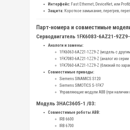
Интерфейс:
Fast Ethernet, DeviceNet, или Prof
Защита:
Короткое замыкание, перегрев, пере
Парт-номера и совместимые модел
Серводвигатель 1FK6083-6AZ21-9ZZ9-
Аналоги и замены:
1FK6063-6AZ21-1ZZ9-Z (модель с други
1FK7083-6AZ21-1ZZ9-Z (аналог из серии
1FK7060-6AZ21-1ZZ9-Z (близкий по хара
Совместимые приводы:
Siemens SINAMICS S120
Siemens SIMOTICS S-1FK7
Управляющие модули ABB (при наличии 
Модуль 3HAC3605-1 /03:
Совместимые роботы ABB:
IRB 6600
IRB 6700