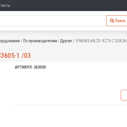
нтакты
Поиск
орудования
По производителям
Другие
1FK6083-6AZ21-9ZZ9-Z S28 3H
3605-1 /03
АРТИКУЛ: 263030