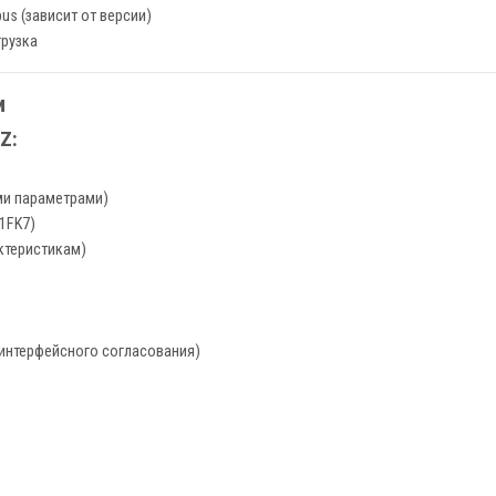
ibus (зависит от версии)
грузка
и
Z:
ми параметрами)
 1FK7)
ктеристикам)
интерфейсного согласования)