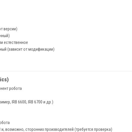
от версии)
нный)
ли естественное
ый (зависит от модификации)
ics)
онент робота
мер, IRB 6600, IRB 6700 и др.)
обота
 и, возможно, сторонних производителей (требуется проверка)