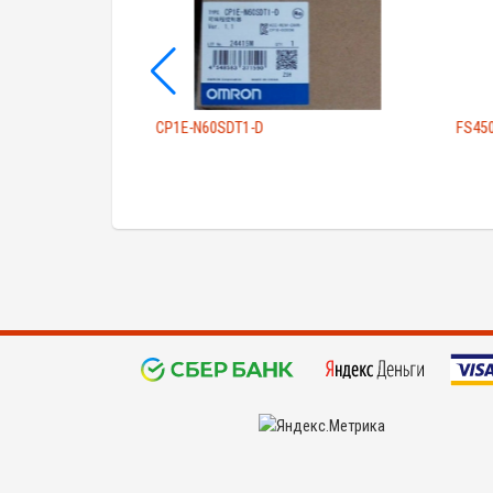
CP1E-N60SDT1-D
FS45