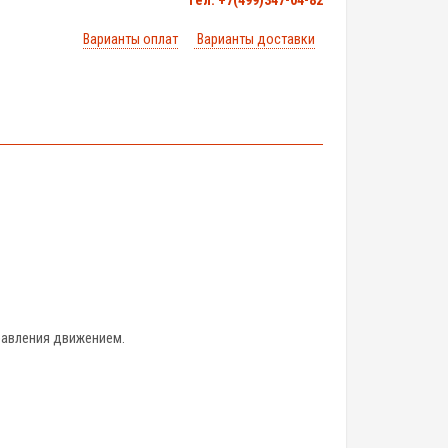
тел. +7(499)347-04-82
Варианты оплат
Варианты доставки
равления движением.