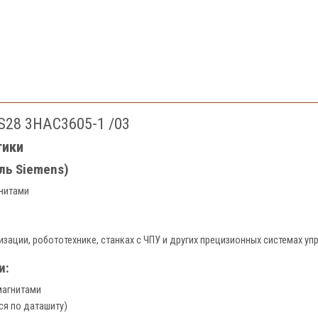
S28 3HAC3605-1 /03
тики
ль Siemens)
нитами
ации, робототехнике, станках с ЧПУ и других прецизионных системах уп
и:
магнитами
тся по даташиту)