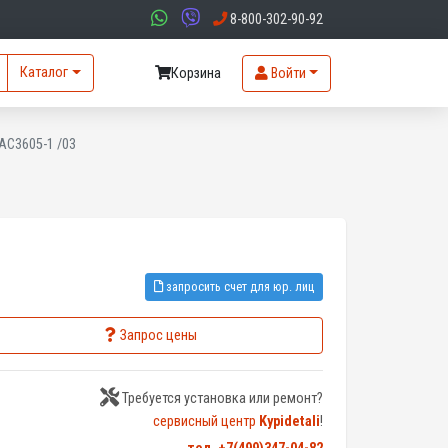
8-800-302-90-92
Каталог
Корзина
Войти
AC3605-1 /03
запросить счет для юр. лиц
Запрос цены
Требуется установка или ремонт?
сервисный центр
Kypidetali
!