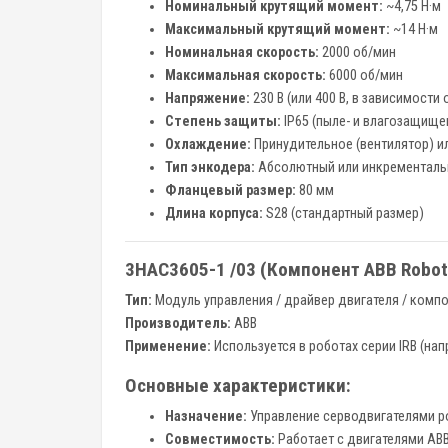
Номинальный крутящий момент:
~4,75 Н·м
Максимальный крутящий момент:
~14 Н·м
Номинальная скорость:
2000 об/мин
Максимальная скорость:
6000 об/мин
Напряжение:
230 В (или 400 В, в зависимости 
Степень защиты:
IP65 (пыле- и влагозащище
Охлаждение:
Принудительное (вентилятор) и
Тип энкодера:
Абсолютный или инкрементальн
Фланцевый размер:
80 мм
Длина корпуса:
S28 (стандартный размер)
3HAC3605-1 /03 (Компонент ABB Robot
Тип:
Модуль управления / драйвер двигателя / комп
Производитель:
ABB
Применение:
Используется в роботах серии IRB (напри
Основные характеристики:
Назначение:
Управление серводвигателями р
Совместимость:
Работает с двигателями ABB