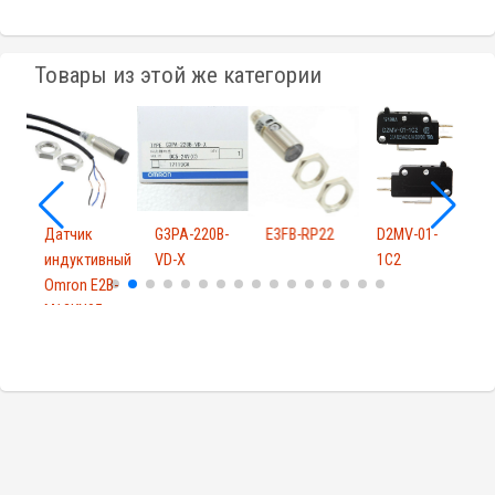
Товары из этой же категории
Датчик
G3PA-220B-
E3FB-RP22
D2MV-01-
индуктивный
VD-X
1C2
A
Omron E2B-
M12KN05-
WP-...