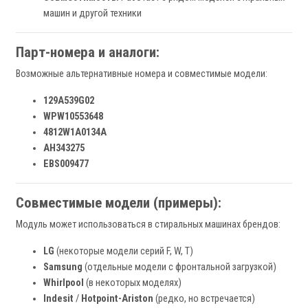
машин и другой техники
Парт-номера и аналоги:
Возможные альтернативные номера и совместимые модели:
129A539G02
WPW10553648
4812W1A0134A
AH343275
EBS009477
Совместимые модели (примеры):
Модуль может использоваться в стиральных машинах брендов:
LG
(некоторые модели серий F, W, T)
Samsung
(отдельные модели с фронтальной загрузкой)
Whirlpool
(в некоторых моделях)
Indesit
/
Hotpoint-Ariston
(редко, но встречается)