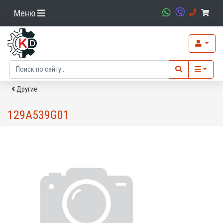
Меню
Другие
129A539G01