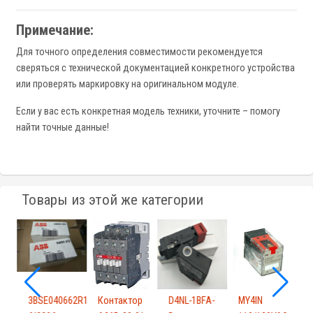
Примечание:
Для точного определения совместимости рекомендуется
сверяться с технической документацией конкретного устройства
или проверять маркировку на оригинальном модуле.
Если у вас есть конкретная модель техники, уточните – помогу
найти точные данные!
Товары из этой же категории
3BSE040662R1
Контактор
D4NL-1BFA-
MY4IN
S