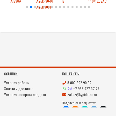
ель
AI830A
A26D-30-01
B
110/120VAC
A26D3001
AC220V
ССЫЛКИ
КОНТАКТЫ
Условия работы
8-800-302-90-92
Оплата и доставка
+7-985-927-37-77
Условия возврата средств
zakaz@kypidetali.ru
Поделиться в соц. сетях