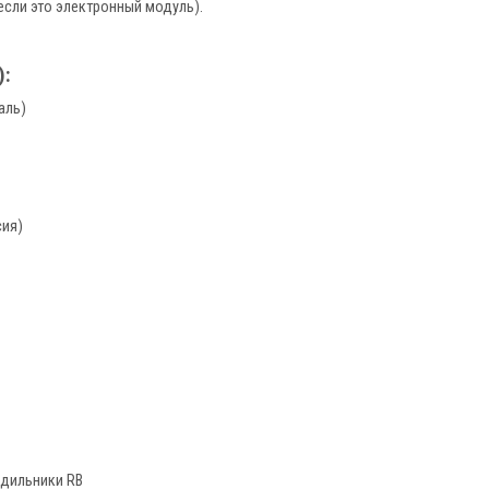
(если это электронный модуль).
):
аль)
сия)
дильники RB