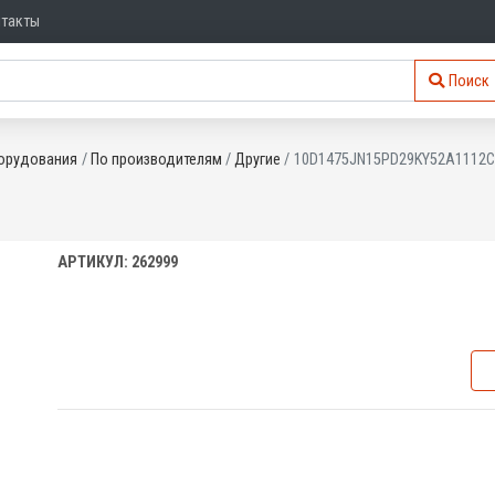
нтакты
Поиск
орудования
По производителям
Другие
10D1475JN15PD29KY52A1112C
АРТИКУЛ: 262999