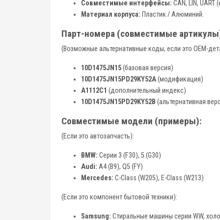
Совместимые интерфейсы:
CAN, LIN, UART 
Материал корпуса:
Пластик / Алюминий.
Парт-номера (совместимые артикулы
(Возможные альтернативные коды, если это OEM-дет
10D1475JN15
(базовая версия)
10D1475JN15PD29KY52A
(модификация)
A1112C1
(дополнительный индекс)
10D1475JN15PD29KY52B
(альтернативная вер
Совместимые модели (примеры):
(Если это автозапчасть):
BMW:
Серии 3 (F30), 5 (G30)
Audi:
A4 (B9), Q5 (FY)
Mercedes:
C-Class (W205), E-Class (W213)
(Если это компонент бытовой техники):
Samsung:
Стиральные машины серии WW, холо