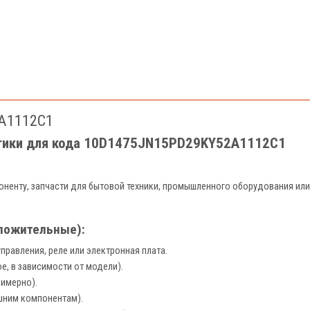
A1112C1
стики для кода 10D1475JN15PD29KY52A1112C1
ненту, запчасти для бытовой техники, промышленного оборудования или
ложительные):
правления, реле или электронная плата.
ое, в зависимости от модели).
римерно).
ешним компонентам).