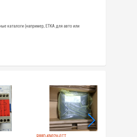
ые каталоги (например, ETKA для авто или
R88D-KN02H-ECT
G5PA-28-24VDC