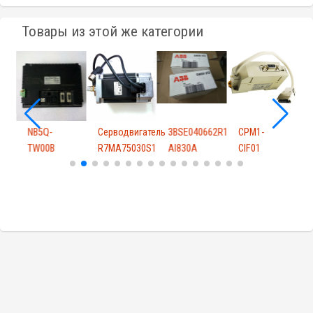
Товары из этой же категории
NB5Q-
Серводвигатель
3BSE040662R1
CPM1-
R
TW00B
R7MA75030S1
AI830A
CIF01