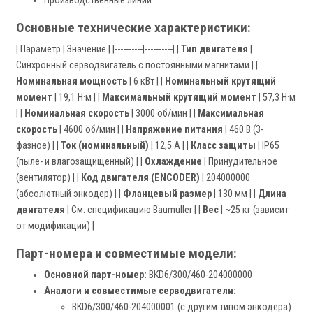
Производственные линии
Основные технические характеристики:
| Параметр | Значение | |----------|----------| |
Тип двигателя
|
Синхронный серводвигатель с постоянными магнитами | |
Номинальная мощность
| 6 кВт | |
Номинальный крутящий
момент
| 19,1 Н·м | |
Максимальный крутящий момент
| 57,3 Н·м
| |
Номинальная скорость
| 3000 об/мин | |
Максимальная
скорость
| 4600 об/мин | |
Напряжение питания
| 460 В (3-
фазное) | |
Ток (номинальный)
| 12,5 А | |
Класс защиты
| IP65
(пыле- и влагозащищенный) | |
Охлаждение
| Принудительное
(вентилятор) | |
Код двигателя (ENCODER)
| 204000000
(абсолютный энкодер) | |
Фланцевый размер
| 130 мм | |
Длина
двигателя
| См. спецификацию Baumuller | |
Вес
| ~25 кг (зависит
от модификации) |
Парт-номера и совместимые модели:
Основной парт-номер:
BKD6/300/460-204000000
Аналоги и совместимые серводвигатели:
BKD6/300/460-204000001 (с другим типом энкодера)