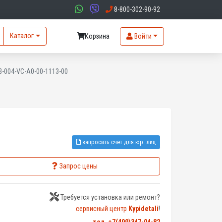
8-800-302-90-92
Каталог
Корзина
Войти
B-004-VC-A0-00-1113-00
запросить счет для юр. лиц
Запрос цены
Требуется установка или ремонт?
сервисный центр
Kypidetali
!