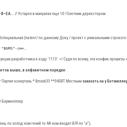
-B–EA...
// Устарел в мануалах еще 10-15летним дерекстором.
00специальная (патент/ по данному Доку / проект с уникальными строког
укции разработчика к коду `1113'. </ Судя по всему, эта конфик прошиты 
антов выше, в алфавитном порядке:
** Партие конерталь * Bmxxb33 **04SBT. Местным
заказать на у Ботмиллер
т Баумюлллер:
бозна, по холод ном гений то 4А ном входит B/R по "а");