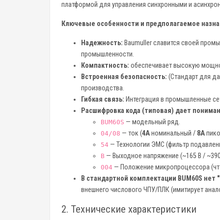
платформой для управления синхронными и асинхрон
Ключевые особенности и предполагаемое назна
Надежность:
Baumuller славится своей пром
промышленности.
Компактность:
обеспечивает высокую мощно
Встроенная безопасность:
(Стандарт для да
производства.
Гибкая связь:
Интеграция в промышленные сет
Расшифровка кода (типовая) дает пониман
— модельный ряд.
BUM60S
— ток (
4А
номинальный /
8А
пико
04/08
— Технологии ЭМС (фильтр подавлени
54
— Выходное напряжение (~165 В / ~390
B
— Положение микропроцессора (что 
004
В стандартной комплектации BUM60S нет 
внешнего числового ЧПУ/ПЛК (имитирует анал
2. Технические характеристики