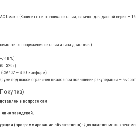
..AC Uмакс. (Зависит от источника питания, типично для данной серии — 165
висимости от напряжения питания и типа двигателя)
(+/-10 %)
0...3209)
(CIA402 — STO, конформ)
аружи под шасси ограничен шкалой при повышении рекуперации — выбрат
 Покупка)
ставлен в вопросе сам:
N явно заводской.
рации (программирование обязательно):
Для
замены
можно рекомен