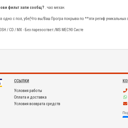
слови фильт запи сообщ?
. чао механ.
з одно с пол, убе(Что вы/Ваш Програ покрыва по **лги региф уникальных с
SH / CD / MX - Без парезоответ./MS MEC90 Систе
ССЫЛКИ
КО
Условия работы
Оплата и доставка
Условия возврата средств
Под