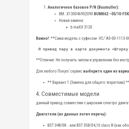
Аналогичное базовое P/N (Baumuller):
BM...X130046902090
BUMK62 –05/10-FSK
Новая замена:
b maXX 3120
Важно!
: **Сама модель с суфксом -VC/`A0-00-1113-
**Отличие: Не получить чипом и управлении без инстр
Для любого Покуп/ сервис
выберите один из вари
** Вариант 1 (Замена для общего техреглам):
4. Совместимые модели
данный привод совместим с широким спектро двига
Двигатели (из данных логич перечь):
BST 048/08... или BST 058/04,10 class III (как о