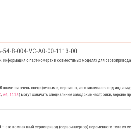
-54-B-004-VC-A0-00-1113-00
ки, информация о парт-номерах и совместимых моделях для сервопривода
00
является очень специфичным и, вероятно, изготавливался под индивиду
,
,
) могут означать специальные заводские настройки, версию п
C
A0
1113
0
— это компактный сервопривод (сервоинвертор) переменного тока из с