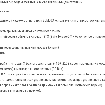
ными серводвигателями, а также линейными двигателями.
чение:
ышленной надежностью, серия BUM60S используется в станкостроении, уп
сть при минимальном монтажном объеме.
нной серии) обычно включает STO (Safe Torque Off – безопасное отключ
и через дополнительный модуль (опция).
ие:
вый) → что для 3-фазного двигателя (~160..220 В) дает номинальную м
я помех) и магистрального питания (DC Bus).
 В AC — скорее Высоковольтная параллельная подгруппа) + Тип канала свя
отражается на версии управления, часто интегрирующее управление и к
"встроенного" контроллера движения
(кроме специфических версий). Э
оговое или шинное решение).