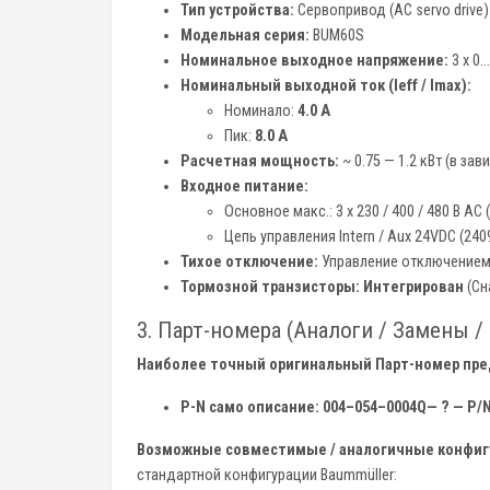
Тип устройства:
Сервопривод (AC servo drive)
Модельная серия:
BUM60S
Номинальное выходное напряжение:
3 x 0.
Номинальный выходной ток (Ieff / Imax):
Номинало:
4.0 A
Пик:
8.0 A
Расчетная мощность:
~ 0.75 — 1.2 кВт (в за
Входное питание:
Основное макс.: 3 x 230 / 400 / 480 В AC 
Цепь управления Intern / Aux 24VDC (2409
Тихое отключение:
Управление отключением 
Тормозной транзисторы:
Интегрирован
(Сн
3. Парт-номера (Аналоги / Замены /
Наиболее точный оригинальный Парт-номер пред
P-N само описание: 004–054–0004Q— ? — P/
Возможные совместимые / аналогичные конфигу
стандартной конфигурации Baummüller: