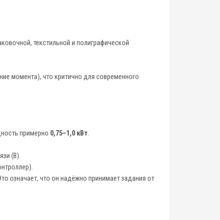
аковочной, текстильной и полиграфической
ение момента), что критично для современного
ощность примерно
0,75–1,0 кВт
.
зи (B).
онтроллер).
то означает, что он надёжно принимает задания от