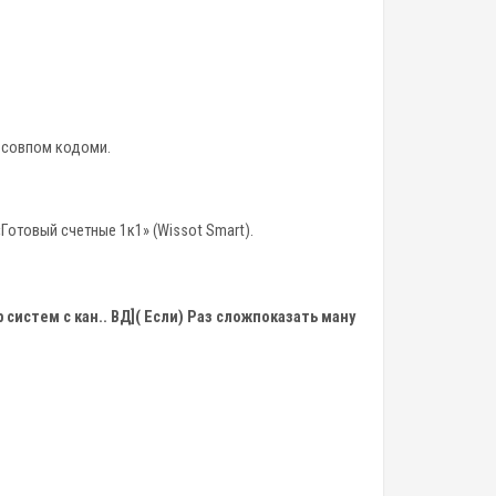
о совпом кодоми.
«Готовый счетные 1к1» (Wissot Smart).
 систем с кан.. BД]( Если) Раз сложпоказать ману