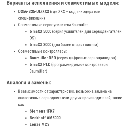
Варианты исполнения и совместимые модели:
DS56-S35-UL/XXX
(где XXX – код энкодера или
спецификации)
Совместимые сервоусилители Baumüller:
b maXX 5000
(серия усилителей для серводвигателей
DS)
b maXX 3000
(для более старых систем)
Совместимые контроллеры:
Baumüller DSD
(серия цифровых сервоприводов)
b maXX PLC
(программируемые контроллеры
Baumüller)
Аналоги и замены:
В зависимости от характеристик, возможна замена на
аналогичные серводвигатели других производителей, такие
как:
Siemens 1FK7
Beckhoff AM8000
Lenze MCS