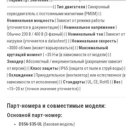
|
Параметр
|
Значение
| |-----------------------|--------------------------------------
---------------------------------------| |
Тип двигателя
| Синхронный
серводвигатель с постоянными магнитами (PMSM) | |
Номинальная мощность
| Зависит от режима работы
(уточняется в документации) | |
Номинальное напряжение
|
Обычно 230 В / 400 В (3-фазный) | |
Номинальный ток
| Зависит от
нагрузки (уточняется в datasheet) | |
Номинальная скорость
|
~3000 об/мин (может варьироваться) | |
Максимальный
крутящий момент
| ~35 Н·м (в зависимости от модели) | |
Энкодер
| Абсолютный / инкрементальный (разрешение зависит
от версии) | |
Класс защиты
| IP65 (защита от пыли и струй воды) |
|
Охлаждение
| Принудительное (вентилятор) или естественное (в
зависимости от исполнения) | |
Стандарты
| UL, CE, RoHS | |
Вес
|
~15–20 кг (точное значение уточняется) |
Парт-номера и совместимые модели:
Основной парт-номер:
DS56-S35-UL
(базовая модель)