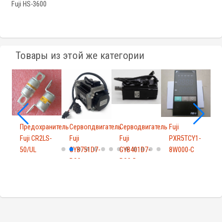
Fuji HS-3600
Товары из этой же категории
Предохранитель
Сервопдвигатель
Серводвигатель
Fuji
F
0B
Fuji CR2LS-
Fuji
Fuji
PXR5TCY1-
R
50/UL
GYB751D7-
GYB401D7-
8W000-C
RC2
RC2-B