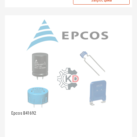
Запрос цены
Epcos B41692