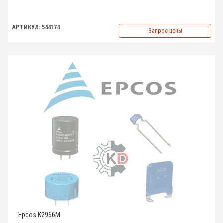
АРТИКУЛ: 544174
Запрос цены
Epcos K2966M