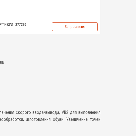
РТИКУЛ: 277210
Запрос цены
ЛК.
печения скорого ввода/вывода, VB2 для выполнения
ообработки, изготовления обуви. Увеличение точек