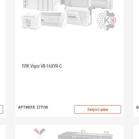
ПЛК Vigor VB-16XYR-C
АРТИКУЛ: 277150
А
Запрос цены