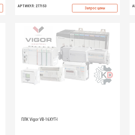
АРТИКУЛ: 277153
А
Запрос цены
ПЛК Vigor VB-16XYT-I