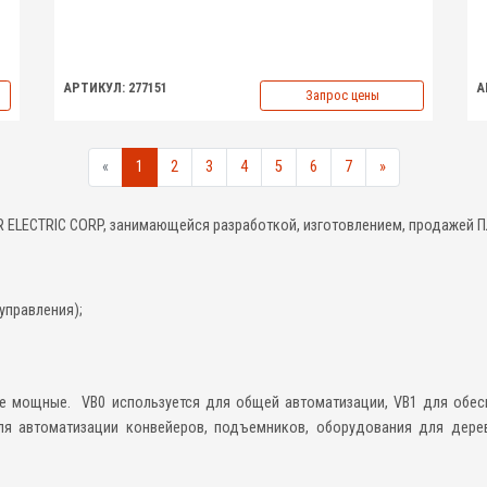
АРТИКУЛ: 277151
А
Запрос цены
«
1
2
3
4
5
6
7
»
R ELECTRIC CORP, занимающейся разработкой, изготовлением, продажей П
управления);
е мощные. VB0 используется для общей автоматизации, VB1 для обес
я автоматизации конвейеров, подъемников, оборудования для дерев