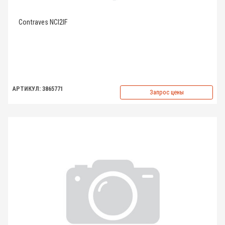
Contraves NCI2IF
АРТИКУЛ: 3865771
Запрос цены