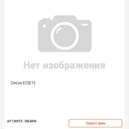
Cincon EC5E15
АРТИКУЛ: 3864096
Запрос цены