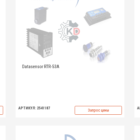
Datasensor RTR-53A
АРТИКУЛ: 2541187
А
Запрос цены