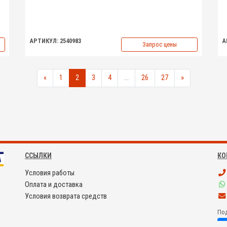
АРТИКУЛ: 2540983
А
Запрос цены
«
1
2
3
4
...
26
27
»
ССЫЛКИ
КО
Условия работы
Оплата и доставка
Условия возврата средств
Под