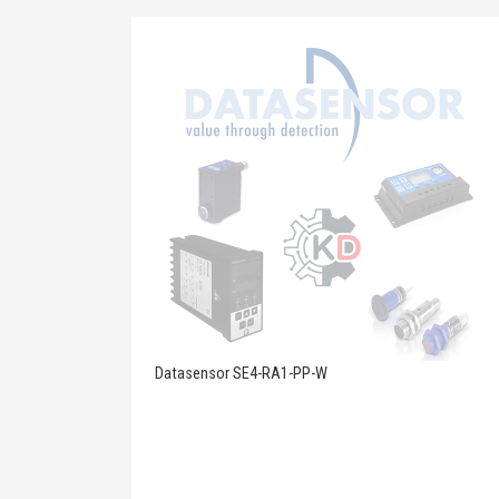
Datasensor SE4-RA1-PP-W