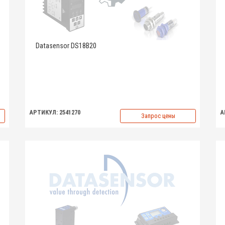
Datasensor DS18B20
АРТИКУЛ: 2541270
А
Запрос цены