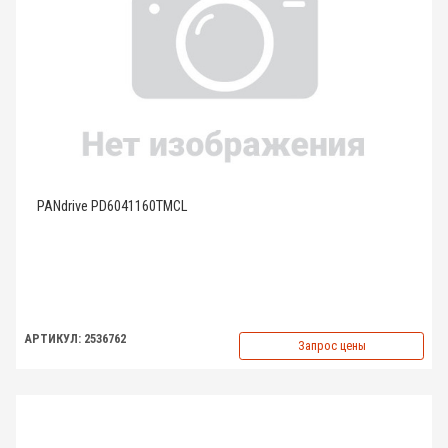
PANdrive PD6041160TMCL
АРТИКУЛ: 2536762
Запрос цены