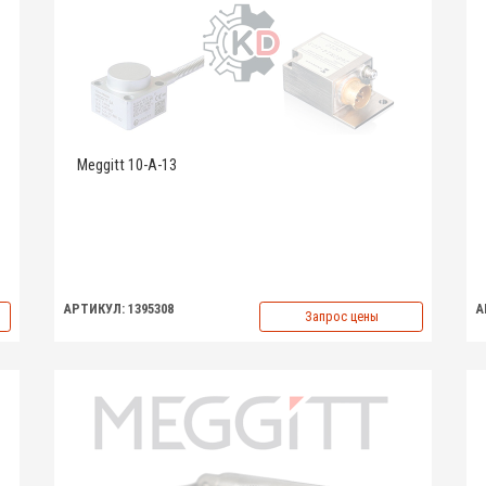
Meggitt 10-A-13
АРТИКУЛ: 1395308
А
Запрос цены