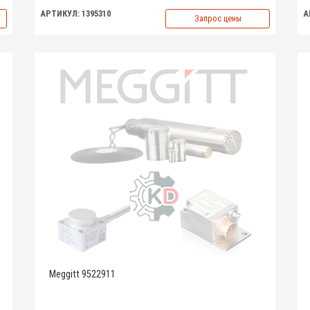
АРТИКУЛ: 1395310
А
Запрос цены
Meggitt 9522911