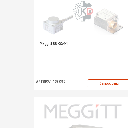
Meggitt 007354-1
АРТИКУЛ: 1395305
Запрос цены