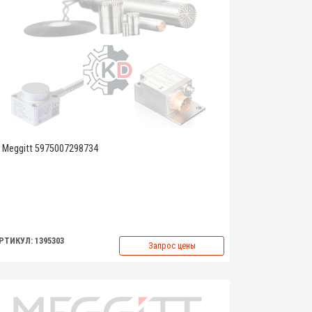
Meggitt 5975007298734
РТИКУЛ: 1395303
Запрос цены