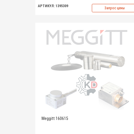
АРТИКУЛ: 1395309
Запрос цены
Meggitt 160615