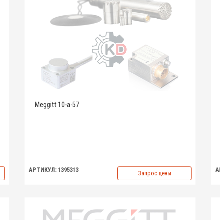
Meggitt 10-a-57
АРТИКУЛ: 1395313
А
Запрос цены