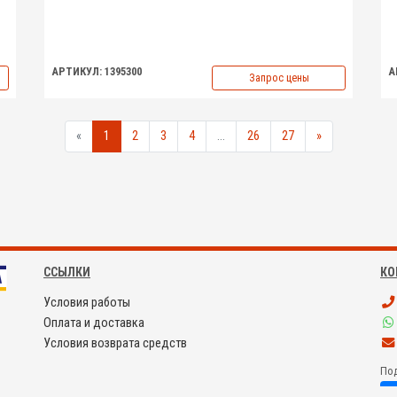
АРТИКУЛ: 1395300
А
Запрос цены
«
1
2
3
4
...
26
27
»
ССЫЛКИ
КО
Условия работы
Оплата и доставка
Условия возврата средств
Под