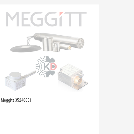
Meggitt 35240031