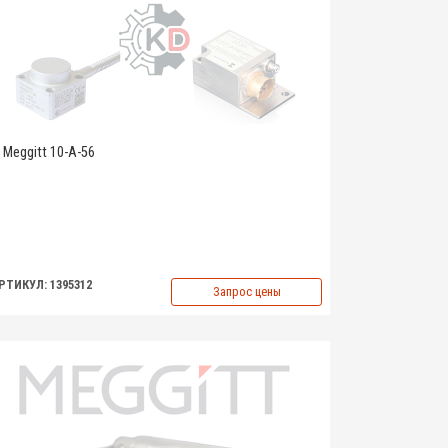
Meggitt 10-A-56
РТИКУЛ: 1395312
Запрос цены