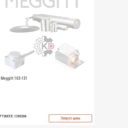
Meggitt 103-131
РТИКУЛ: 1395306
Запрос цены