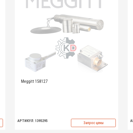
Meggitt 158127
АРТИКУЛ: 1395295
А
Запрос цены