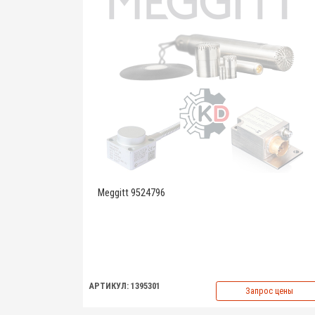
Meggitt 9524796
АРТИКУЛ: 1395301
Запрос цены