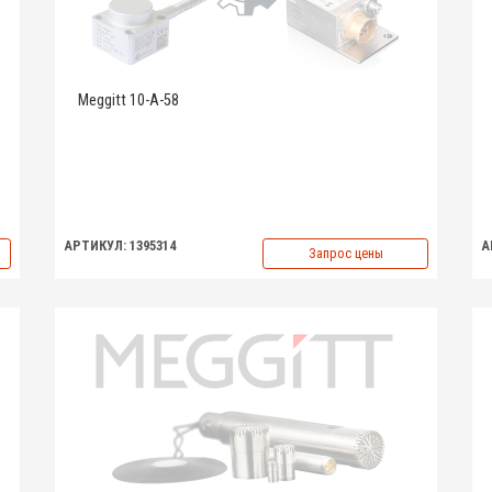
Meggitt 10-A-58
АРТИКУЛ: 1395314
А
Запрос цены