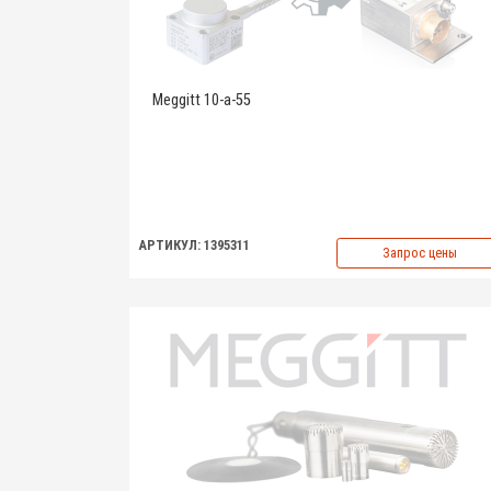
Meggitt 10-a-55
АРТИКУЛ: 1395311
Запрос цены