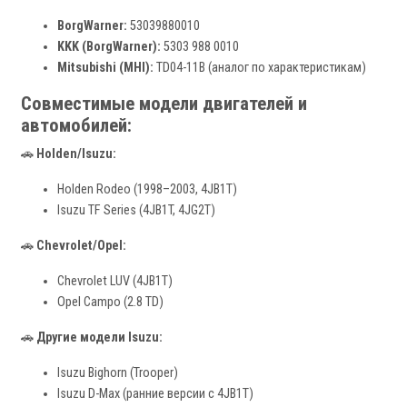
BorgWarner:
53039880010
KKK (BorgWarner):
5303 988 0010
Mitsubishi (MHI):
TD04-11B (аналог по характеристикам)
Совместимые модели двигателей и
автомобилей:
🚗
Holden/Isuzu:
Holden Rodeo (1998–2003, 4JB1T)
Isuzu TF Series (4JB1T, 4JG2T)
🚗
Chevrolet/Opel:
Chevrolet LUV (4JB1T)
Opel Campo (2.8 TD)
🚗
Другие модели Isuzu:
Isuzu Bighorn (Trooper)
Isuzu D-Max (ранние версии с 4JB1T)