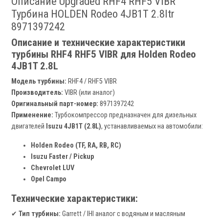
Описание Upgraded RHF4 RHF5 VIBR
Турбина HOLDEN Rodeo 4JB1T 2.8ltr
8971397242
Описание и технические характеристики
турбины RHF4 RHF5 VIBR для Holden Rodeo
4JB1T 2.8L
Модель турбины:
RHF4 / RHF5 VIBR
Производитель:
VIBR (или аналог)
Оригинальный парт-номер:
8971397242
Применение:
Турбокомпрессор предназначен для дизельных
двигателей
Isuzu 4JB1T (2.8L)
, устанавливаемых на автомобили:
Holden Rodeo (TF, RA, RB, RC)
Isuzu Faster / Pickup
Chevrolet LUV
Opel Campo
Технические характеристики:
✔
Тип турбины:
Garrett / IHI аналог с водяным и масляным