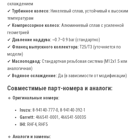
охлаждением
✔
Турбинное колесо:
Никелевый сплав, устойчивый к высоким
температурам
✔
Компрессорное колесо:
Алюминиевый сплав с усиленной
геометрией
✔
Давление наддува:
~0.7–0.9 bar (стандартно)
✔
Фланец выпускного коллектора:
T25/T3 (уточняется по
модели)
✔
Маслоподвод:
Стандартная резьбовая система (M12x1.5 или
аналогичная)
✔
Водяное охлаждение:
Да (в зависимости от модификации)
Совместимые парт-номера и аналоги:
🔹
Оригинальные номера:
Isuzu:
8-94140-777-0, 8-94140-392-1
Garrett:
466541-0001, 466541-5003S
IHI:
RHF4, RHF5
🔹
Аналоги и замены: