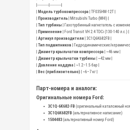
|----------|----------|
|
Модель турбокомпрессора
| TF035HM-12T |
|
Производитель
| Mitsubishi Turbo (MHI) |
|
Тип турбины
| Газотурбинный нагнетатель с изменя
|
Применение
| Ford Transit VH 2.4 TDCi (130-140 л.с.) |
|
Артикул производителя
| 3C1Q6K682FB |
|
Тип подшипников
| Гидродинамические/керамическ
|
Диаметр крыльчатки компрессора
| ~46 мм |
|
Диаметр крыльчатки турбины
| ~42 мм |
|
Давление наддува
| ~1.2–1.5 бар |
|
Вес (приблизительно)
| ~6–7 кг |
Парт-номера и аналоги:
Оригинальные номера Ford:
3C1Q-6K682-FB
(оригинальный каталожный но
3C1Q6K682FB
(альтернативное написание)
1504483
(альтернативный номер Ford)