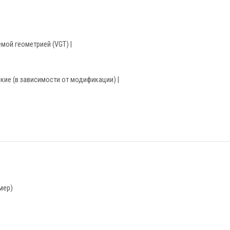
емой геометрией (VGT) |
ие (в зависимости от модификации) |
мер)