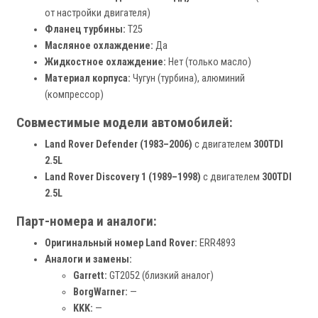
от настройки двигателя)
Фланец турбины:
T25
Масляное охлаждение:
Да
Жидкостное охлаждение:
Нет (только масло)
Материал корпуса:
Чугун (турбина), алюминий
(компрессор)
Совместимые модели автомобилей:
Land Rover Defender (1983–2006)
с двигателем
300TDI
2.5L
Land Rover Discovery 1 (1989–1998)
с двигателем
300TDI
2.5L
Парт-номера и аналоги:
Оригинальный номер Land Rover:
ERR4893
Аналоги и замены:
Garrett:
GT2052 (близкий аналог)
BorgWarner:
—
KKK:
—