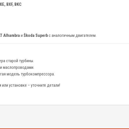
XE, BXF, BKC
T Alhambra
и
Škoda Superb
с аналогичным двигателем.
ра старой турбины.
 и маслопроводами.
угая модель турбокомпрессора.
или установке – уточните детали!