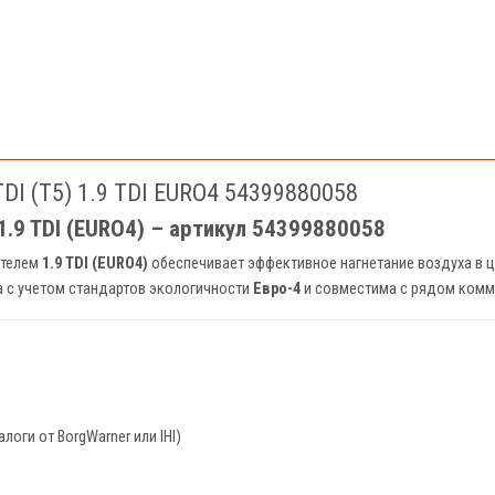
I (T5) 1.9 TDI EURO4 54399880058
.9 TDI (EURO4) – артикул 54399880058
ателем
1.9 TDI (EURO4)
обеспечивает эффективное нагнетание воздуха в 
а с учетом стандартов экологичности
Евро-4
и совместима с рядом комм
логи от BorgWarner или IHI)