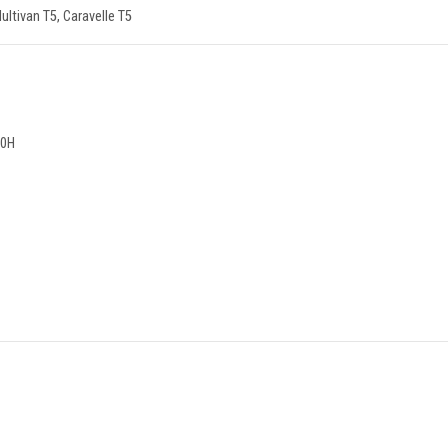
ltivan T5, Caravelle T5
10H