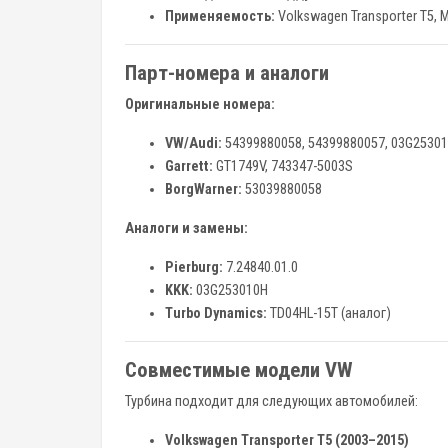
Применяемость:
Volkswagen Transporter T5, Mu
Парт-номера и аналоги
Оригинальные номера:
VW/Audi:
54399880058, 54399880057, 03G2530
Garrett:
GT1749V, 743347-5003S
BorgWarner:
53039880058
Аналоги и замены:
Pierburg:
7.24840.01.0
KKK:
03G253010H
Turbo Dynamics:
TD04HL-15T (аналог)
Совместимые модели VW
Турбина подходит для следующих автомобилей:
Volkswagen Transporter T5 (2003–2015)