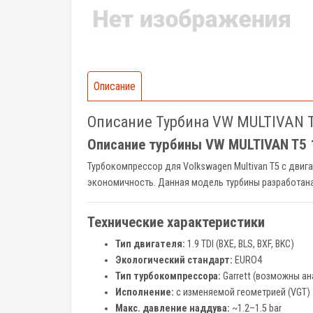
Описание
Описание Турбина VW MULTIVAN TD
Описание турбины VW MULTIVAN T5 1
Турбокомпрессор для Volkswagen Multivan T5 с двиг
экономичность. Данная модель турбины разработан
Технические характеристики
Тип двигателя:
1.9 TDI (BXE, BLS, BXF, BKC)
Экологический стандарт:
EURO4
Тип турбокомпрессора:
Garrett (возможны ана
Исполнение:
с изменяемой геометрией (VGT)
Макс. давление наддува:
~1.2–1.5 bar