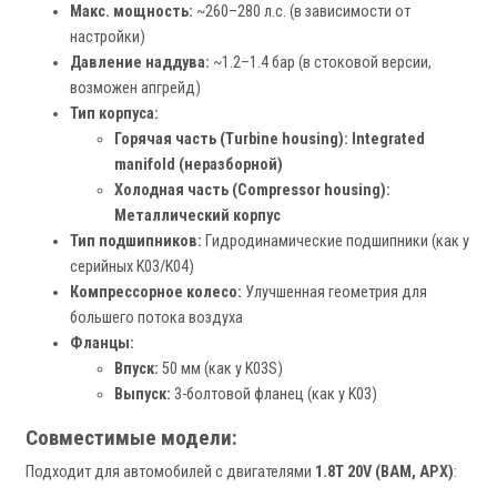
Макс. мощность:
~260–280 л.с. (в зависимости от
настройки)
Давление наддува:
~1.2–1.4 бар (в стоковой версии,
возможен апгрейд)
Тип корпуса:
Горячая часть (Turbine housing):
Integrated
manifold (неразборной)
Холодная часть (Compressor housing):
Металлический корпус
Тип подшипников:
Гидродинамические подшипники (как у
серийных K03/K04)
Компрессорное колесо:
Улучшенная геометрия для
большего потока воздуха
Фланцы:
Впуск:
50 мм (как у K03S)
Выпуск:
3-болтовой фланец (как у K03)
Совместимые модели:
Подходит для автомобилей с двигателями
1.8T 20V (BAM, APX)
: