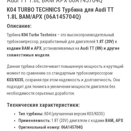
Audi TT 1.8L BAM APX 06A145704Q
K04 TURBO TECHNICS Турбина для Audi TT
1.8L BAM/APX (06A145704Q)
Описание:
Турбина
K04 Turbo Technics
– это высокопроизводительный
турбокомпрессор, разработанный для двигателей
1.8T (20V) с
кодами BAM и APX
, устанавливаемых на
Audi TT (8N) и другие
совместимые модели
.
Данная турбина обеспечивает повышенную мощность и крутящий
момент по сравнению со стандартным турбокомпрессором
K03/K03S
, сохраняя при этом надежность и долговечность. Она
подходит для тюнинга и увеличения мощности двигателя без
необходимости серьезных доработок.
Технические характеристики:
Тип турбины:
K04 (улучшенная версия K03/K03S)
Применяемость:
1.8T (20V) двигатели с кодами
BAM, APX
Оригинальный номер:
06A145704Q