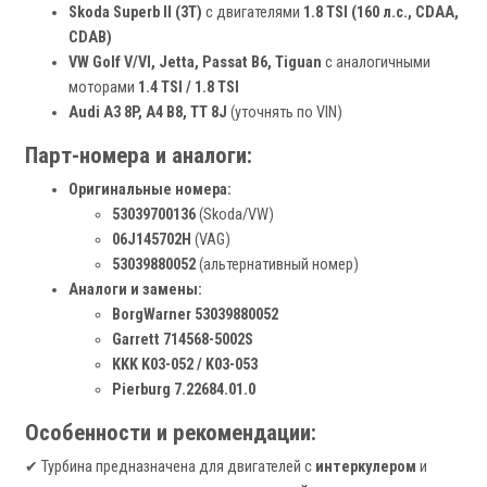
Skoda Superb II (3T)
с двигателями
1.8 TSI (160 л.с., CDAA,
CDAB)
VW Golf V/VI, Jetta, Passat B6, Tiguan
с аналогичными
моторами
1.4 TSI / 1.8 TSI
Audi A3 8P, A4 B8, TT 8J
(уточнять по VIN)
Парт-номера и аналоги:
Оригинальные номера:
53039700136
(Skoda/VW)
06J145702H
(VAG)
53039880052
(альтернативный номер)
Аналоги и замены:
BorgWarner 53039880052
Garrett 714568-5002S
KKK K03-052 / K03-053
Pierburg 7.22684.01.0
Особенности и рекомендации:
✔ Турбина предназначена для двигателей с
интеркулером
и