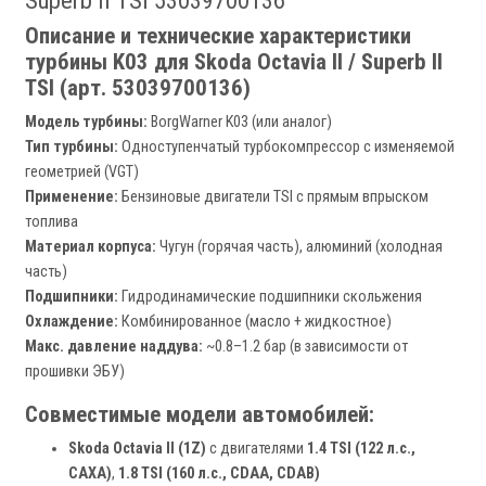
Superb II TSI 53039700136
Описание и технические характеристики
турбины K03 для Skoda Octavia II / Superb II
TSI (арт. 53039700136)
Модель турбины:
BorgWarner K03 (или аналог)
Тип турбины:
Одноступенчатый турбокомпрессор с изменяемой
геометрией (VGT)
Применение:
Бензиновые двигатели TSI с прямым впрыском
топлива
Материал корпуса:
Чугун (горячая часть), алюминий (холодная
часть)
Подшипники:
Гидродинамические подшипники скольжения
Охлаждение:
Комбинированное (масло + жидкостное)
Макс. давление наддува:
~0.8–1.2 бар (в зависимости от
прошивки ЭБУ)
Совместимые модели автомобилей:
Skoda Octavia II (1Z)
с двигателями
1.4 TSI (122 л.с.,
CAXA)
,
1.8 TSI (160 л.с., CDAA, CDAB)