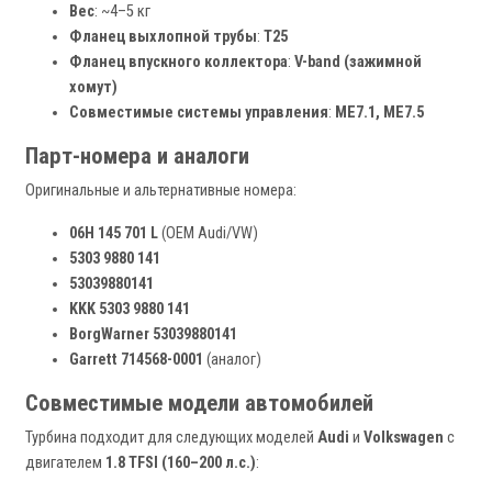
Вес
: ~4–5 кг
Фланец выхлопной трубы
:
T25
Фланец впускного коллектора
:
V-band (зажимной
хомут)
Совместимые системы управления
:
ME7.1, ME7.5
Парт-номера и аналоги
Оригинальные и альтернативные номера:
06H 145 701 L
(OEM Audi/VW)
5303 9880 141
53039880141
KKK 5303 9880 141
BorgWarner 53039880141
Garrett 714568-0001
(аналог)
Совместимые модели автомобилей
Турбина подходит для следующих моделей
Audi
и
Volkswagen
с
двигателем
1.8 TFSI (160–200 л.с.)
: