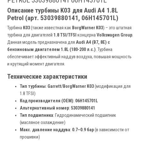
PETROL 53039880141 06H145701L
Описание турбины K03 для Audi A4 1.8L
Petrol (арт. 53039880141, 06H145701L)
Турбина
K03
(также известная как
BorgWarner K03
) – это штатная
турбина для двигателей
1.8 TSI/TFSI
концерна
Volkswagen Group
.
Данная модель предназначена для
Audi A4 (B7, 8E) с
бензиновым двигателем 1.8L (180-200 л.с.)
. Турбина
обеспечивает эффективный наддув воздуха, повышая мощность
и крутящий момент двигателя.
Технические характеристики
Тип турбины
:
Garrett/BorgWarner K03
(модификация для
1.8 TFSI)
Код производителя (OEM)
:
06H145701L
Альтернативный номер
:
53039880141
Тип подшипника
: Гидродинамический подшипник
(масляное охлаждение)
Макс. давление наддува
:
0.7–0.9 бар
(в зависимости от
прошивки)