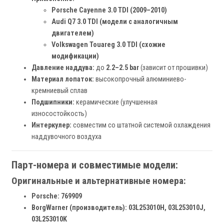
Porsche Cayenne 3.0 TDI (2009–2010)
Audi Q7 3.0 TDI (модели с аналогичным
двигателем)
Volkswagen Touareg 3.0 TDI (схожие
модификации)
Давление наддува:
до
2.2–2.5 bar
(зависит от прошивки)
Материал лопаток:
высокопрочный алюминиево-
кремниевый сплав
Подшипники:
керамические (улучшенная
износостойкость)
Интеркулер:
совместим со штатной системой охлаждения
наддувочного воздуха
Парт-номера и совместимые модели:
Оригинальные и альтернативные номера:
Porsche:
769909
BorgWarner (производитель):
03L253010H, 03L253010J,
03L253010K