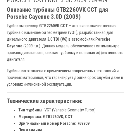
PORSCHE CAYENNE 3.0D 2009 769909
Описание турбины GTB2260VK CCT для
Porsche Cayenne 3.0D (2009)
Турбокомпрессор
GTB2260VK CCT
– это высококачественная
турбина с изменяемой геометрией (VGT), разработанная для
дизельного двигателя
3.0 TDI (V6)
в автомобилях
Porsche
Cayenne
(2009 г.в.). Данная модель обеспечивает оптимальную
производительность, снижая турбояму и повышая эффективность
двигателя.
Турбина изготовлена с применением современных технологий и
прочных материалов, что гарантирует долгий срок службы даже в
условиях интенсивной эксплуатации.
Технические характеристики:
Тип турбины:
VGT (Variable Geometry Turbo)
Маркировка:
GTB2260VK
,
CCT
Оригинальный номер Porsche:
769909
Применение: