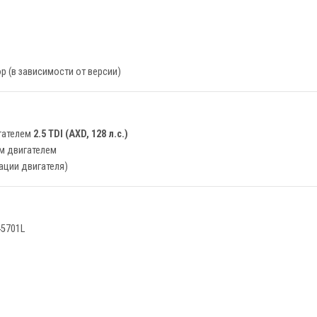
р (в зависимости от версии)
гателем
2.5 TDI (AXD, 128 л.с.)
м двигателем
ации двигателя)
45701L