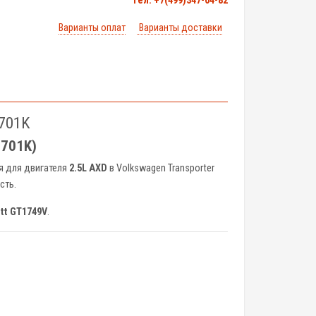
тел. +7(499)347-04-82
Варианты оплат
Варианты доставки
5701K
5701K)
я для двигателя
2.5L AXD
в Volkswagen Transporter
сть.
ett GT1749V
.