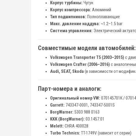
Корпус турбины:
Чугун
Корпус компрессора:
Алюминий
Тип подшипников:
Полноплавающие
Макс. давление наддува:
~1.2–1.5 bar
Система управления:
Электрический актуато
Совместимые модели автомобилей:
Volkswagen Transporter T5 (2003–2015)
с дви
Volkswagen Crafter (2006–2016)
с аналогичны
Audi, SEAT, Skoda
(в зависимости от модифик
Парт-номера и аналоги:
Оригинальный номер VW:
070145701K / 0701
Garrett:
743347-0001, 743347-5001S
BorgWarner:
5303 988 0163
KKK (BorgWarner):
03.1457.01
Melett:
CHRA 400028
Turbo Technics:
TT-1749V (зависит от серии)