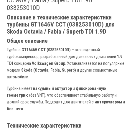
Octavia / Fabia / Superb TDI1.9D
038253010D
Описание и технические характеристики
турбины GT1646V CCT (038253010D) для
Skoda Octavia / Fabia / Superb TDI 1.9D
Общее описание
Турбина
GT1646V CCT (038253010D)
– это надежный
турбокомпрессор, разработанный для дизельных двигателей
1.9
TDI
концерна
Volkswagen Group
. Устанавливается на популярные
модели
Skoda (Octavia, Fabia, Superb)
и другие совместимые
автомобили.
Турбина имеет
вакуумный актуатор
и
фиксированную
геометрию
(без VNT), что обеспечивает стабильную работу и
долгий срок службы. Подходит для двигателей с
интеркулером
и
без него
.
Технические характеристики