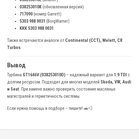
038253010K
(обновленная версия)
717090
(номер Garrett)
5303 988 0031
(BorgWarner)
KKK 5303 988 0031
Также встречаются аналоги от
Continental (CCT), Melett, CR
Turbos
.
Вывод
Турбина
GT1646V (038253010D)
– надежный вариант для
1.9 TDI
с
долгим ресурсом. Подходит для многих моделей
Skoda, VW, Audi
и Seat
. При замене важно проверить состояние масляных
магистралей и герметичность системы.
Если нужна помощь в подборе – пишите! 🚗💨