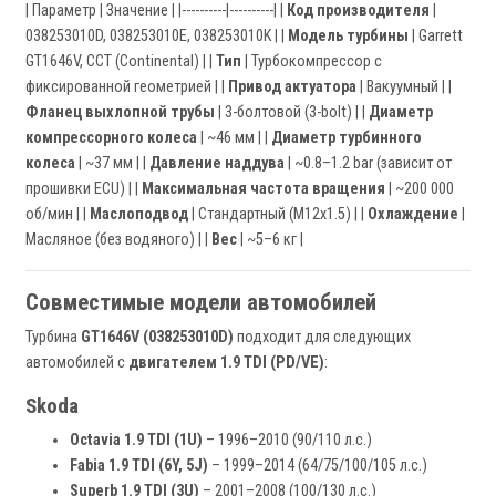
| Параметр | Значение | |----------|----------| |
Код производителя
|
038253010D, 038253010E, 038253010K | |
Модель турбины
| Garrett
GT1646V, CCT (Continental) | |
Тип
| Турбокомпрессор с
фиксированной геометрией | |
Привод актуатора
| Вакуумный | |
Фланец выхлопной трубы
| 3-болтовой (3-bolt) | |
Диаметр
компрессорного колеса
| ~46 мм | |
Диаметр турбинного
колеса
| ~37 мм | |
Давление наддува
| ~0.8–1.2 bar (зависит от
прошивки ECU) | |
Максимальная частота вращения
| ~200 000
об/мин | |
Маслоподвод
| Стандартный (M12x1.5) | |
Охлаждение
|
Масляное (без водяного) | |
Вес
| ~5–6 кг |
Совместимые модели автомобилей
Турбина
GT1646V (038253010D)
подходит для следующих
автомобилей с
двигателем 1.9 TDI (PD/VE)
:
Skoda
Octavia 1.9 TDI (1U)
– 1996–2010 (90/110 л.с.)
Fabia 1.9 TDI (6Y, 5J)
– 1999–2014 (64/75/100/105 л.с.)
Superb 1.9 TDI (3U)
– 2001–2008 (100/130 л.с.)