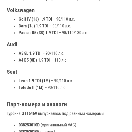
Volkswagen
Golf IV (1J) 1.9 TDI
– 90/110 л.с.
Bora (1J) 1.9 TDI
– 90/110 л.с.
Passat B5 (3B) 1.9 TDI
– 90/110/130 л.с.
Audi
A3 8L 1.9 TDI
– 90/110 л.с.
A4 B5 (8D) 1.9 TDI
– 110 л.с.
Seat
Leon 1.9 TDI (1M)
– 90/110 л.с.
Toledo II (1M)
– 90/110 л.с.
Парт-номера и аналоги
Турбина
GT1646V
выпускалась под разными номерами:
038253010D
(оригинальный VAG)
038253010E
(аналог)