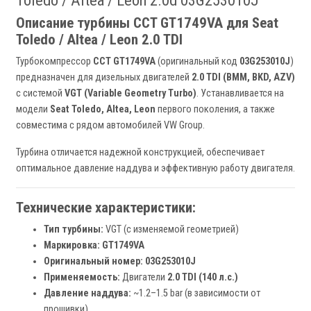
Toledo / Altea / Leon 2.0d 03G253010J
Описание турбины CCT GT1749VA для Seat
Toledo / Altea / Leon 2.0 TDI
Турбокомпрессор
CCT GT1749VA
(оригинальный код
03G253010J
)
предназначен для дизельных двигателей
2.0 TDI (BMM, BKD, AZV)
с системой
VGT (Variable Geometry Turbo)
. Устанавливается на
модели
Seat Toledo, Altea, Leon
первого поколения, а также
совместима с рядом автомобилей VW Group.
Турбина отличается надежной конструкцией, обеспечивает
оптимальное давление наддува и эффективную работу двигателя.
Технические характеристики:
Тип турбины:
VGT (с изменяемой геометрией)
Маркировка:
GT1749VA
Оригинальный номер:
03G253010J
Применяемость:
Двигатели
2.0 TDI (140 л.с.)
Давление наддува:
~1.2–1.5 bar (в зависимости от
прошивки)