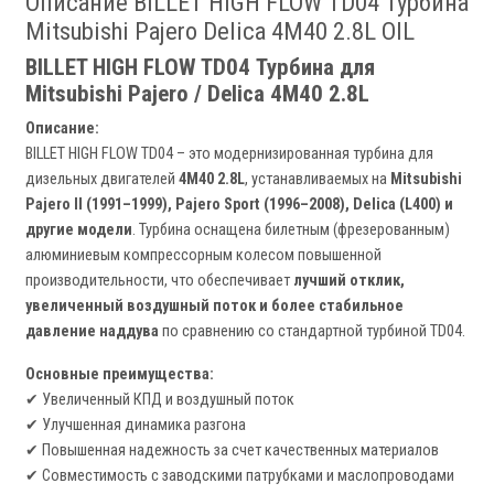
Описание BILLET HIGH FLOW TD04 Турбина
Mitsubishi Pajero Delica 4M40 2.8L OIL
BILLET HIGH FLOW TD04 Турбина для
Mitsubishi Pajero / Delica 4M40 2.8L
Описание:
BILLET HIGH FLOW TD04 – это модернизированная турбина для
дизельных двигателей
4M40 2.8L
, устанавливаемых на
Mitsubishi
Pajero II (1991–1999), Pajero Sport (1996–2008), Delica (L400) и
другие модели
. Турбина оснащена билетным (фрезерованным)
алюминиевым компрессорным колесом повышенной
производительности, что обеспечивает
лучший отклик,
увеличенный воздушный поток и более стабильное
давление наддува
по сравнению со стандартной турбиной TD04.
Основные преимущества:
✔ Увеличенный КПД и воздушный поток
✔ Улучшенная динамика разгона
✔ Повышенная надежность за счет качественных материалов
✔ Совместимость с заводскими патрубками и маслопроводами