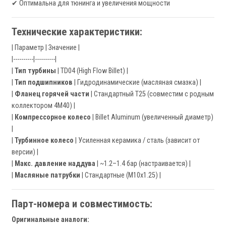
✔ Оптимальна для тюнинга и увеличения мощности
Технические характеристики:
| Параметр | Значение |
|----------|----------|
|
Тип турбины
| TD04 (High Flow Billet) |
|
Тип подшипников
| Гидродинамические (масляная смазка) |
|
Фланец горячей части
| Стандартный T25 (совместим с родным
коллектором 4M40) |
|
Компрессорное колесо
| Billet Aluminum (увеличенный диаметр)
|
|
Турбинное колесо
| Усиленная керамика / сталь (зависит от
версии) |
|
Макс. давление наддува
| ~1.2–1.4 бар (настраивается) |
|
Масляные патрубки
| Стандартные (M10x1.25) |
Парт-номера и совместимость:
Оригинальные аналоги: