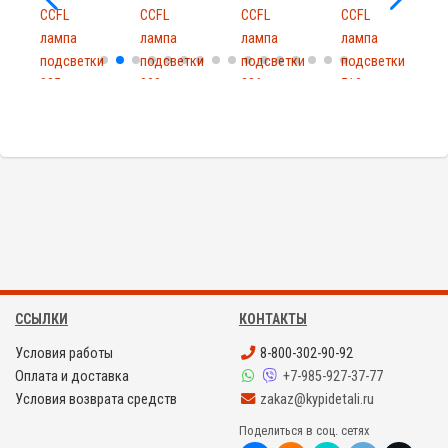
CCFL
CCFL
CCFL
CCFL
лампа
лампа
лампа
лампа
и
подсветки
подсветки
подсветки
подсветки
085mm
090mm
336mm
510mm
d2mm
d2mm
d2mm
d3.1mm
ССЫЛКИ
КОНТАКТЫ
Условия работы
8-800-302-90-92
Оплата и доставка
+7-985-927-37-77
Условия возврата средств
zakaz@kypidetali.ru
Поделиться в соц. сетях