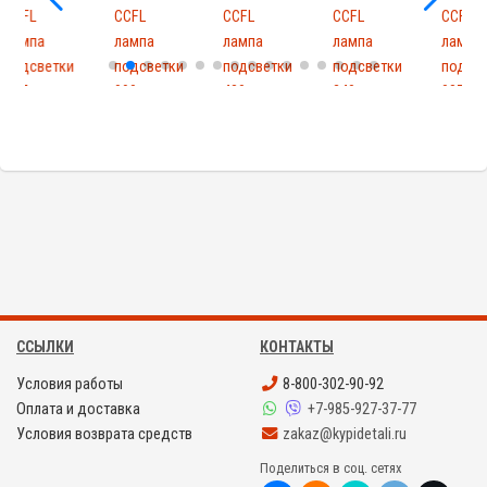
CCFL
CCFL
CCFL
CCFL
лампа
лампа
лампа
лампа
ки
подсветки
подсветки
подсветки
подсветки
090mm
430mm
240mm
087mm
d2mm
d2.6mm
d2mm
d2mm
ССЫЛКИ
КОНТАКТЫ
Условия работы
8-800-302-90-92
Оплата и доставка
+7-985-927-37-77
Условия возврата средств
zakaz@kypidetali.ru
Поделиться в соц. сетях