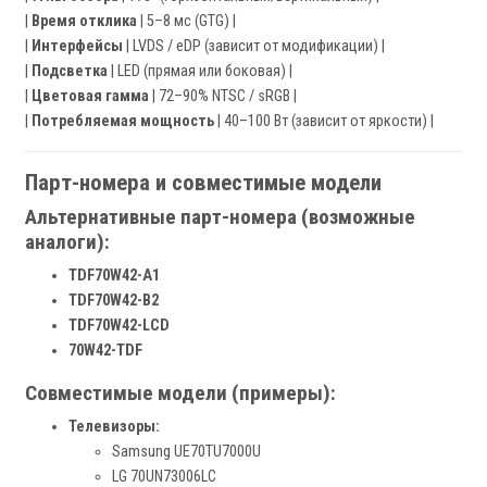
|
Время отклика
| 5–8 мс (GTG) |
|
Интерфейсы
| LVDS / eDP (зависит от модификации) |
|
Подсветка
| LED (прямая или боковая) |
|
Цветовая гамма
| 72–90% NTSC / sRGB |
|
Потребляемая мощность
| 40–100 Вт (зависит от яркости) |
Парт-номера и совместимые модели
Альтернативные парт-номера (возможные
аналоги):
TDF70W42-A1
TDF70W42-B2
TDF70W42-LCD
70W42-TDF
Совместимые модели (примеры):
Телевизоры:
Samsung UE70TU7000U
LG 70UN73006LC