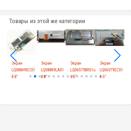
Товары из этой же категории
Экран
Экран
Экран
Экран
B1
LQ088H9DZ01
LQ088K9LA01
LQ065T9BR51u
LQ065T9DZ01
L
8.8"
8.8"
6.5"
6.5"
F