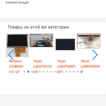
комплектующие.
Товары из этой же категории
Матрица
Экран
Экран
Экран
LTE480WV-
LQ065T9DZ01
LQ065T5AR01
LQ080Y5DR04
F01 4.8"
6.5"
6.5"
8"
8