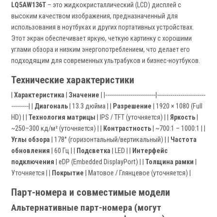
LQ5AW136T
– это жидкокристаллический (LCD) дисплей с
высоким качеством изображения, предназначенный для
использования в ноутбуках и других портативных устройствах.
Этот экран обеспечивает яркую, четкую картинку с хорошими
углами обзора и низким энергопотреблением, что делает его
подходящим для современных ультрабуков и бизнес-ноутбуков.
Технические характеристики
|
Характеристика
|
Значение
| |--------------------------|-------------------------
---------| |
Диагональ
| 13.3 дюйма | |
Разрешение
| 1920 × 1080 (Full
HD) | |
Технология матрицы
| IPS / TFT (уточняется) | |
Яркость
|
~250–300 кд/м² (уточняется) | |
Контрастность
| ~700:1 – 1000:1 | |
Углы обзора
| 178° (горизонтальный/вертикальный) | |
Частота
обновления
| 60 Гц | |
Подсветка
| LED | |
Интерфейс
подключения
| eDP (Embedded DisplayPort) | |
Толщина рамки
|
Уточняется | |
Покрытие
| Матовое / Глянцевое (уточняется) |
Парт-номера и совместимые модели
Альтернативные парт-номера (могут