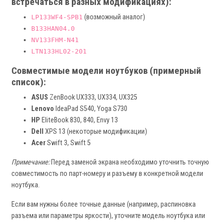
встречаться в разных модификациях):
(возможный аналог)
LP133WF4-SPB1
B133HAN04.0
NV133FHM-N41
LTN133HL02-201
Совместимые модели ноутбуков (примерный
список):
ASUS
ZenBook UX333, UX334, UX325
Lenovo
IdeaPad S540, Yoga S730
HP
EliteBook 830, 840, Envy 13
Dell
XPS 13 (некоторые модификации)
Acer
Swift 3, Swift 5
Примечание:
Перед заменой экрана необходимо уточнить точную
совместимость по парт-номеру и разъему в конкретной модели
ноутбука.
Если вам нужны более точные данные (например, распиновка
разъема или параметры яркости), уточните модель ноутбука или