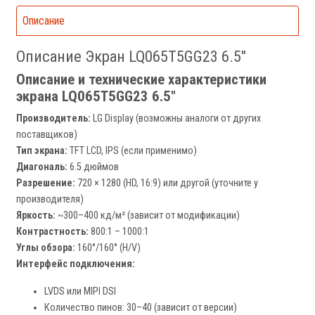
Описание
Описание Экран LQ065T5GG23 6.5"
Описание и технические характеристики
экрана LQ065T5GG23 6.5"
Производитель:
LG Display (возможны аналоги от других
поставщиков)
Тип экрана:
TFT LCD, IPS (если применимо)
Диагональ:
6.5 дюймов
Разрешение:
720 × 1280 (HD, 16:9) или другой (уточните у
производителя)
Яркость:
~300–400 кд/м² (зависит от модификации)
Контрастность:
800:1 – 1000:1
Углы обзора:
160°/160° (H/V)
Интерфейс подключения:
LVDS или MIPI DSI
Количество пинов: 30–40 (зависит от версии)