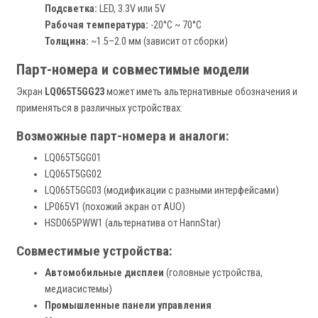
Подсветка:
LED, 3.3V или 5V
Рабочая температура:
-20°C ~ 70°C
Толщина:
~1.5–2.0 мм (зависит от сборки)
Парт-номера и совместимые модели
Экран
LQ065T5GG23
может иметь альтернативные обозначения и
применяться в различных устройствах:
Возможные парт-номера и аналоги:
LQ065T5GG01
LQ065T5GG02
LQ065T5GG03 (модификации с разными интерфейсами)
LP065V1 (похожий экран от AUO)
HSD065PWW1 (альтернатива от HannStar)
Совместимые устройства:
Автомобильные дисплеи
(головные устройства,
медиасистемы)
Промышленные панели управления