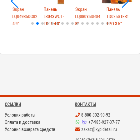
Экран
Панель
Экран
Панель
-
LQ049B5DG02
LB043WQ1-
LQ080Y5DR04
TD035STEB1
4.9"
TD01 4.3"
8"
TPO 3.5"
6
ССЫЛКИ
КОНТАКТЫ
Условия работы
8-800-302-90-92
Оплата и доставка
+7-985-927-37-77
Условия возврата средств
zakaz@kypidetali.ru
Поделиться в соц. сетях