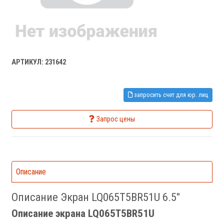
АРТИКУЛ: 231642
запросить счет для юр. лиц
Запрос цены
Описание
Описание Экран LQ065T5BR51U 6.5"
Описание экрана LQ065T5BR51U