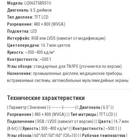
Модель:
LQ065T5BR51U
Диагональ:
6.5 дюймов
Тип дисплея:
TFT LCD
Разрешение:
480 × 800 (WVGA)
Подсветка:
LED
Интерфейс:
RGB или LVDS (зависит от модификации)
Цветопередача:
16.7 млн цветов
Яркость:
~300–400 кд/м²
Контрастность:
~500:1
Углы обзора:
стандартные для TN/IPS (уточняется по версии)
Назначение:
промышленные дисплеи, медицинские приборы,
встраиваемые системы, автомобильные мультимедийные экраны.
Технические характеристики
| Параметр | Значение | |----------|----------| |
Диагональ
| 6.5" | |
Разрешение
| 480 × 800 (WVGA) | |
Тип матрицы
| TFT LCD | |
Подключение
| RGB / LVDS (зависит от версии) | |
Цвета
| 16.7 млн
(8-bit) | |
Яркость
| 300–400 кд/м² | |
Контрастность
| ~500:1 | |
Углы обзора
| 60°/60°/50°/60° (CR≥10) | |
Рабочая температура
|