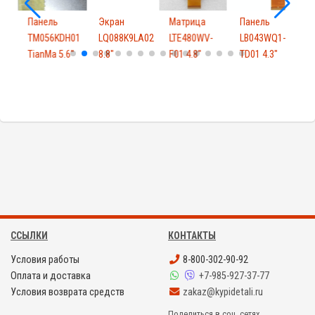
Панель
Экран
Матрица
Панель
R04
TM056KDH01
LQ088K9LA02
LTE480WV-
LB043WQ1-
TianMa 5.6"
8.8"
F01 4.8"
TD01 4.3"
6
ССЫЛКИ
КОНТАКТЫ
Условия работы
8-800-302-90-92
Оплата и доставка
+7-985-927-37-77
Условия возврата средств
zakaz@kypidetali.ru
Поделиться в соц. сетях