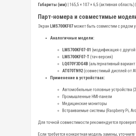
Габариты (мм)
| 165,5 × 107 × 6,5 (активная область) |
Парт-номера и совместимые модел
Экран
LMS700KF07
может быть совместим с рядом ус
Аналогичные модели:
LMS700KF07-01
(модификация с другой
LMS700KF07-T
(тач-версия)
LQ070Y3DG4B
(альтернативный вариант 
AT070TN92
(совместимый дисплей от A
Применение в устройствах:
Автомобильные головные устройства (2
Промышленные HMI-панели
Медицинские мониторы
Встраиваемые системы (Raspberry Pi, Ar
Для точной совместимости рекомендуется проверять
Если требуется конкретная модель замены, уточните 