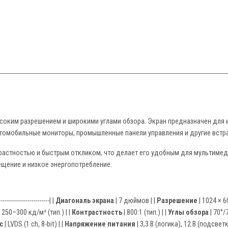
соким разрешением и широкими углами обзора. Экран предназначен для 
втомобильные мониторы, промышленные панели управления и другие встр
растностью и быстрым откликом, что делает его удобным для мультимед
щение и низкое энергопотребление.
-------------------------| |
Диагональ экрана
| 7 дюймов | |
Разрешение
| 1024 × 6
 250–300 кд/м² (тип.) | |
Контрастность
| 800:1 (тип.) | |
Углы обзора
| 70°/
с
| LVDS (1 ch, 8-bit) | |
Напряжение питания
| 3,3 В (логика), 12 В (подсветк