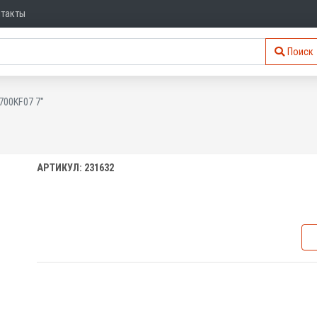
нтакты
Поиск
700KF07 7"
АРТИКУЛ: 231632