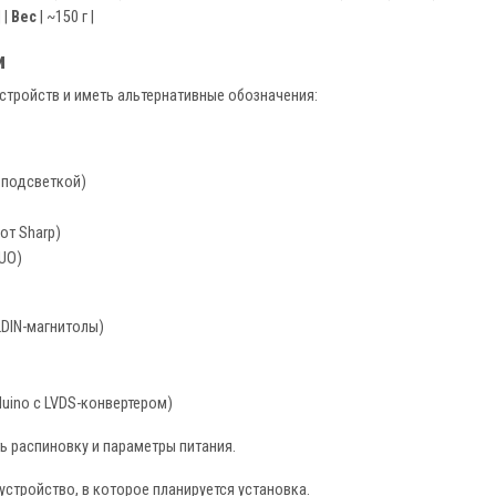
 |
Вес
| ~150 г |
и
тройств и иметь альтернативные обозначения:
 подсветкой)
от Sharp)
UO)
DIN-магнитолы)
duino с LVDS-конвертером)
 распиновку и параметры питания.
устройство, в которое планируется установка.