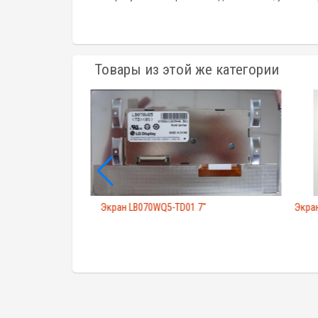
Товары из этой же категории
 6"
Экран LB070WQ5-TD01 7"
Экран