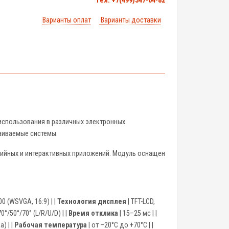
тел. +7(499)347-04-82
Варианты оплат
Варианты доставки
использования в различных электронных
аиваемые системы.
ийных и интерактивных приложений. Модуль оснащен
00 (WSVGA, 16:9) | |
Технология дисплея
| TFT-LCD,
70°/50°/70° (L/R/U/D) | |
Время отклика
| 15–25 мс | |
а) | |
Рабочая температура
| от –20°C до +70°C | |