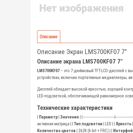
Описание
Описание Экран LMS700KF07 7"
Описание экрана LMS700KF07 7"
LMS700KF07
– это 7-дюймовый TFT-LCD-дисплей с вы
устройствах, включаю портативные медиаплееры, а
Дисплей обладает высокой яркостью, хорошей конт
LED-подсветкой, обеспечивающей равномерное осве
Технические характеристики
|
Параметр
|
Значение
| |---------------------------|--------------
активная матрица | |
Тип подсветки
| LED | |
Яркость
|
Количество цветов
| 262K (6-bit + FRC) | |
Интерфей