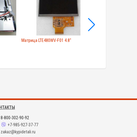
Матрица LTE480WV-F01 4.8"
Экран LQ6BW50M
НТАКТЫ
8-800-302-90-92
+7-985-927-37-77
zakaz@kypidetali.ru