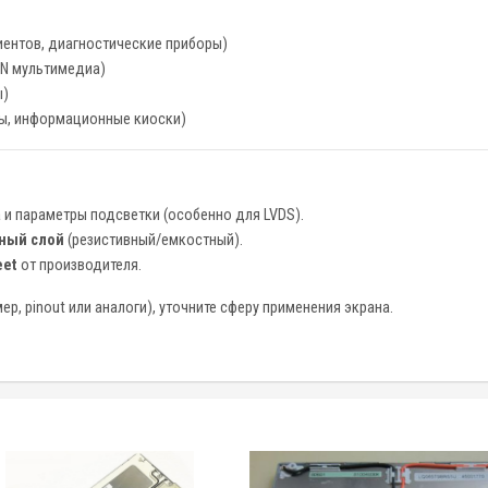
ентов, диагностические приборы)
IN мультимедиа)
ы)
ы, информационные киоски)
 и параметры подсветки (особенно для LVDS).
ный слой
(резистивный/емкостный).
eet
от производителя.
, pinout или аналоги), уточните сферу применения экрана.