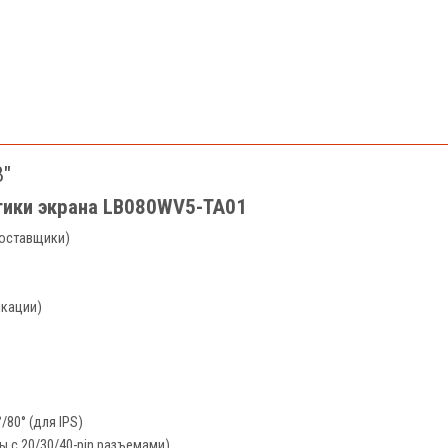
8"
стики экрана LB080WV5-TA01
поставщики)
икации)
/80° (для IPS)
 с 20/30/40-pin разъемами)