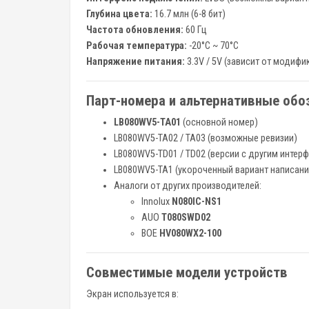
Глубина цвета:
16.7 млн (6-8 бит)
Частота обновления:
60 Гц
Рабочая температура:
-20°C ~ 70°C
Напряжение питания:
3.3V / 5V (зависит от модифи
Парт-номера и альтернативные обо
LB080WV5-TA01
(основной номер)
LB080WV5-TA02 / TA03 (возможные ревизии)
LB080WV5-TD01 / TD02 (версии с другим интер
LB080WV5-TA1 (укороченный вариант написани
Аналоги от других производителей:
Innolux
N080IC-NS1
AUO
T080SWD02
BOE
HV080WX2-100
Совместимые модели устройств
Экран используется в: