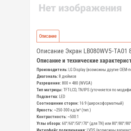
Описание
Описание Экран LB080WV5-TA01 
Описание и технические характери
Производитель:
LG Display (возможны другие OEM-
Диагональ:
8 дюймов
Разрешение:
800 × 480 (WVGA)
Тип матрицы:
TFT-LCD, TN/IPS (уточняется по модиф
Подсветка:
LED
Соотношение сторон:
16:9 (широкоформатный)
Яркость:
~250-300 кд/м² (тип.)
Контрастность:
~500:1
Углы обзора:
60°/60°/50°/70° (для TN) или 80°/80°/80°
Интерфейс подключения:
LVDS (возможны варианты