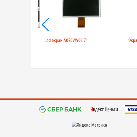
8"
Lcd экран A070VW08 7"
Экран