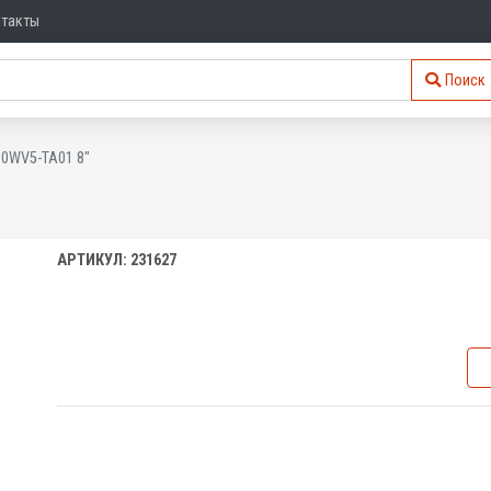
нтакты
Поиск
80WV5-TA01 8"
АРТИКУЛ: 231627