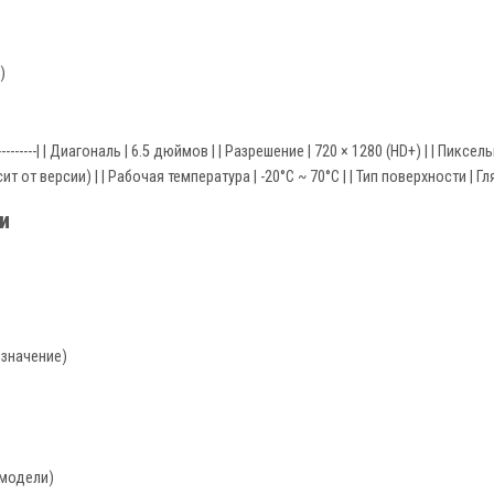
)
--------------------| | Диагональ | 6.5 дюймов | | Разрешение | 720 × 1280 (HD+) | |
исит от версии) | | Рабочая температура | -20°C ~ 70°C | | Тип поверхности | Г
и
означение)
модели)