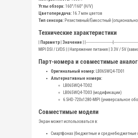
Углы обзора:
160°/160° (H/V)
Цветопередача:
16.7 млн цветов
Тип сенсора:
Резистивный/Ёмкостный (опционально
Технические характеристики
|
Параметр
|
Значение
| |----------------------|--------
MIPI DSI / LVDS | | Напряжение питания | 3.3V / 5V (зав
Парт-номера и совместимые аналог
Оригинальный номер:
LB065WQ4-TD01
Альтернативные номера:
LB065WQ4-TD02
LB065WQ4-TD03 (модификации)
6.5HD-720x1280-MIPI (универсальное об
Совместимые модели
Экран может использоваться в:
Смартфонах (бюджетные и среднебюджетные 