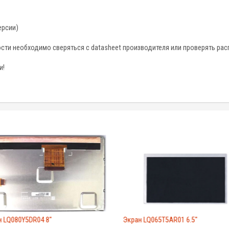
ерсии)
ти необходимо сверяться с datasheet производителя или проверять рас
и!
н LQ080Y5DR04 8"
Экран LQ065T5AR01 6.5"