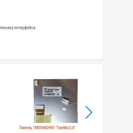
пиновку интерфейса.
Панель TM056KDH01 TianMa 5.6"
Lcd экран A070VW