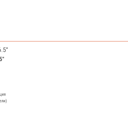
.5"
5"
ация
ели)