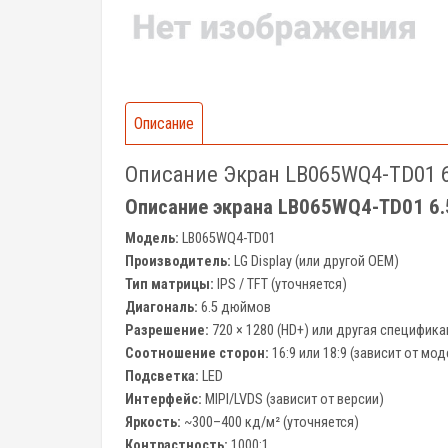
Описание
Описание Экран LB065WQ4-TD01 6
Описание экрана LB065WQ4-TD01 6.
Модель:
LB065WQ4-TD01
Производитель:
LG Display (или другой OEM)
Тип матрицы:
IPS / TFT (уточняется)
Диагональ:
6.5 дюймов
Разрешение:
720 × 1280 (HD+) или другая специфик
Соотношение сторон:
16:9 или 18:9 (зависит от мод
Подсветка:
LED
Интерфейс:
MIPI/LVDS (зависит от версии)
Яркость:
~300–400 кд/м² (уточняется)
Контрастность:
1000:1