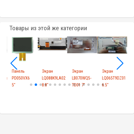
Товары из этой же категории
Панель
Экран
Экран
Экран
R51u
PD050VX6
LQ088K9LA02
LB070WQ5-
LQ065T9DZ01
5"
8.8"
TD01 7"
6.5"
8