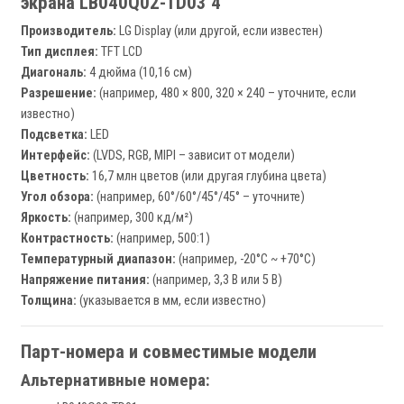
экрана LB040Q02-TD03 4"
Производитель:
LG Display (или другой, если известен)
Тип дисплея:
TFT LCD
Диагональ:
4 дюйма (10,16 см)
Разрешение:
(например, 480 × 800, 320 × 240 – уточните, если
известно)
Подсветка:
LED
Интерфейс:
(LVDS, RGB, MIPI – зависит от модели)
Цветность:
16,7 млн цветов (или другая глубина цвета)
Угол обзора:
(например, 60°/60°/45°/45° – уточните)
Яркость:
(например, 300 кд/м²)
Контрастность:
(например, 500:1)
Температурный диапазон:
(например, -20°C ~ +70°C)
Напряжение питания:
(например, 3,3 В или 5 В)
Толщина:
(указывается в мм, если известно)
Парт-номера и совместимые модели
Альтернативные номера: