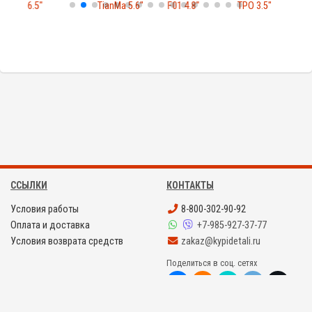
6.5"
TianMa 5.6"
F01 4.8"
TPO 3.5"
7
ССЫЛКИ
КОНТАКТЫ
Условия работы
8-800-302-90-92
Оплата и доставка
+7-985-927-37-77
Условия возврата средств
zakaz@kypidetali.ru
Поделиться в соц. сетях