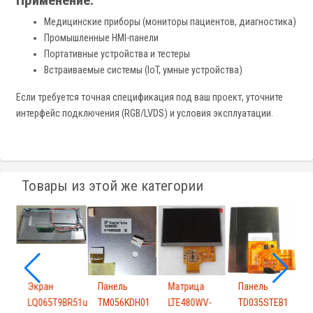
Применение:
Медицинские приборы (мониторы пациентов, диагностика)
Промышленные HMI-панели
Портативные устройства и тестеры
Встраиваемые системы (IoT, умные устройства)
Если требуется точная спецификация под ваш проект, уточните
интерфейс подключения (RGB/LVDS) и условия эксплуатации.
Товары из этой же категории
Экран
Панель
Матрица
Панель
L
-
LQ065T9BR51u
TM056KDH01
LTE480WV-
TD035STEB1