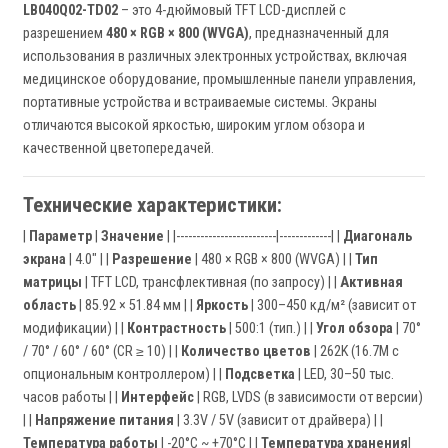
LB040Q02-TD02
– это 4-дюймовый TFT LCD-дисплей с
разрешением
480 × RGB × 800 (WVGA)
, предназначенный для
использования в различных электронных устройствах, включая
медицинское оборудование, промышленные панели управления,
портативные устройства и встраиваемые системы. Экраны
отличаются высокой яркостью, широким углом обзора и
качественной цветопередачей.
Технические характеристики:
|
Параметр
|
Значение
| |-------------------------|-------------| |
Диагональ
экрана
| 4.0" | |
Разрешение
| 480 × RGB × 800 (WVGA) | |
Тип
матрицы
| TFT LCD, трансфлективная (по запросу) | |
Активная
область
| 85.92 × 51.84 мм | |
Яркость
| 300–450 кд/м² (зависит от
модификации) | |
Контрастность
| 500:1 (тип.) | |
Угол обзора
| 70°
/ 70° / 60° / 60° (CR ≥ 10) | |
Количество цветов
| 262K (16.7M с
опциональным контроллером) | |
Подсветка
| LED, 30–50 тыс.
часов работы | |
Интерфейс
| RGB, LVDS (в зависимости от версии)
| |
Напряжение питания
| 3.3V / 5V (зависит от драйвера) | |
Температура работы
| -20°C ~ +70°C | |
Температура хранения
|