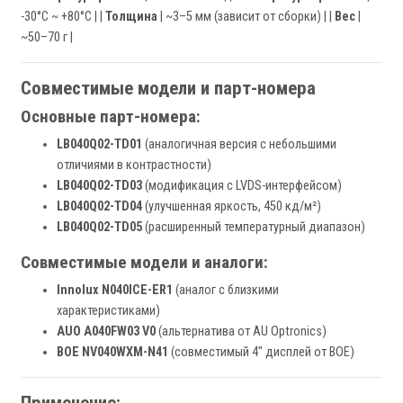
-30°C ~ +80°C | |
Толщина
| ~3–5 мм (зависит от сборки) | |
Вес
|
~50–70 г |
Совместимые модели и парт-номера
Основные парт-номера:
LB040Q02-TD01
(аналогичная версия с небольшими
отличиями в контрастности)
LB040Q02-TD03
(модификация с LVDS-интерфейсом)
LB040Q02-TD04
(улучшенная яркость, 450 кд/м²)
LB040Q02-TD05
(расширенный температурный диапазон)
Совместимые модели и аналоги:
Innolux N040ICE-ER1
(аналог с близкими
характеристиками)
AUO A040FW03 V0
(альтернатива от AU Optronics)
BOE NV040WXM-N41
(совместимый 4" дисплей от BOE)